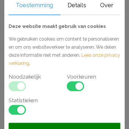
Toestemming
Details
Over
Gerelateerde
Deze website maakt gebruik van cookies
artikelen
We gebruiken cookies om content te personaliseren
en om ons websiteverkeer te analyseren. We delen
Aanbieding
Aanbieding
deze informatie niet met anderen.
Lees onze privacy
verklaring
.
Noodzakelijk
Voorkeuren
Statistieken
NMC B5 plafondlijst
NMC B2 plafondlijst
5 x 5 x 200 cm
3,5 x 3,5 x 200 cm
€ 11,02
€ 9,37
€ 7,84
€ 6,66