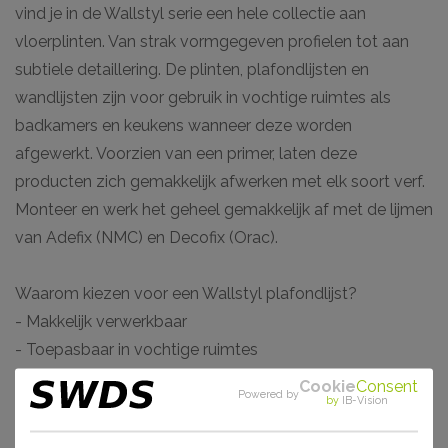
vind je in de Wallstyl serie een hele collectie aan
vloerplinten. Van strak vormgegeven profielen tot aan
subtiele detaillering. De plinten, plafondlijsten en
wandlijsten zijn voor gebruik in vochtige ruimtes als
badkamers en keukens wanneer deze worden
afgewerkt. Voorzien van een primer, laten deze
producten zich gemakkelijk afwerken met elk soort verf.
Monteer en werk het geheel gemakkelijk af met de lijmen
van Adefix (NMC) en Decofix (Orac).
Waarom kiezen voor een Wallstyl plafondlijst?
- Makkelijk verwerkbaar
- Toepasbaar in vochtige ruimtes
- Hoge dichtheid vanwege materiaal HDPS
Cookie
Consent
Powered by
by
IB-Vision
- Voorgeschilderd en extreem stootvast