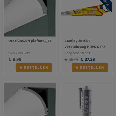
Orac CB521N plafondlijst
Stanley JetCut
Verstekzaag HDPS & PU
5 x 5 x 200 cm
Zaagblad 55 cm
€ 9,98
€ 58,41
€ 37,38
BESTELLEN
BESTELLEN