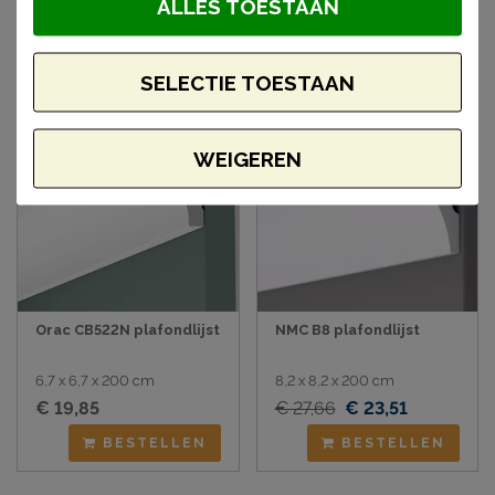
ALLES TOESTAAN
BESTELLEN
BESTELLEN
SELECTIE TOESTAAN
Aanbieding
WEIGEREN
Orac CB522N plafondlijst
NMC B8 plafondlijst
6,7 x 6,7 x 200 cm
8,2 x 8,2 x 200 cm
€ 19,85
€ 27,66
€ 23,51
BESTELLEN
BESTELLEN