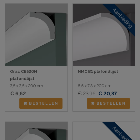
Aanbieding
Orac CB520N
NMC B1 plafondlijst
plafondlijst
3,5 x 3,5 x 200 cm
6,6 x 7,8 x 200 cm
€ 6,62
€ 23,96
€ 20,37
BESTELLEN
BESTELLEN
Aanbieding