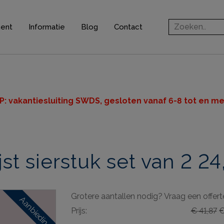
ment
Informatie
Blog
Contact
rofielen
jsten
ten
P: v
akantiesluiting SWDS, gesloten vanaf 6-8 tot en met
n
t sierstuk set van 2 2
ingsprofielen
elen
Grotere aantallen nodig? Vraag een offert
ieve elementen
Aanbieding
Prijs:
€ 41,87
€
& gereedschappen