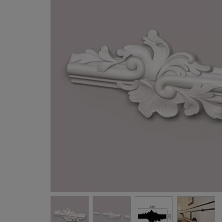
Gevellij
Schilder