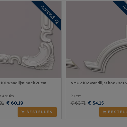
Aanbieding
Aa
101 wandlijst hoek 20cm
NMC Z102 wandlijst hoek set v
n 4 stuks
20 cm
81
€ 60,19
€ 63,71
€ 54,15
BESTELLEN
BESTEL