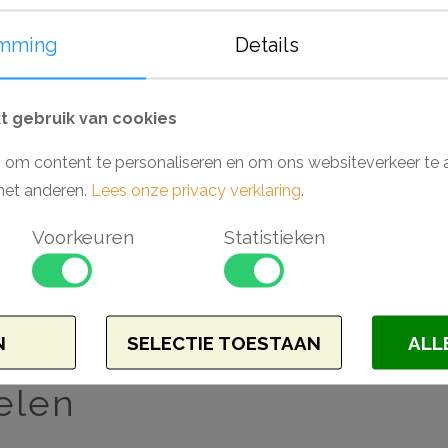
en stootvastheid. Van strak vormgegeven 
bloemmotieven. De sierlijsten, rozetten
mming
Details
(PU) van een hoge densiteit dat scherpe d
vochtige ruimtes als badkamers en keuken
 gebruik van cookies
producten zich gemakkelijk afwerken met 
gemakkelijk af met de lijmen van Adefix (
 om content te personaliseren en om ons websiteverkeer te 
met anderen.
Lees onze privacy verklaring
.
Waarom kiezen voor een Arstyl wandlijst 
Voorkeuren
Statistieken
- Makkelijk verwerkbaar
- Toepasbaar in vochtige ruimtes
- Hoogwaardig polyurethaan (PU)
- Voorgeschilderd en stootvast
N
SELECTIE TOESTAAN
ALL
elen