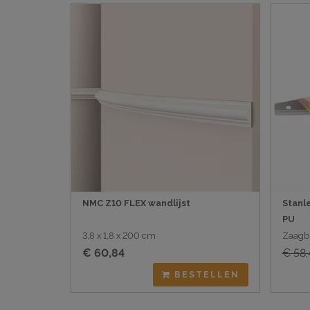
NMC Z10 FLEX wandlijst
Stanl
PU
3,8 x 1,8 x 200 cm
Zaagb
€ 60,84
€ 58,
BESTELLEN