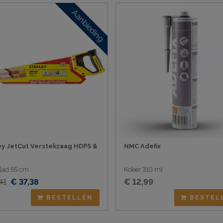
Aanbieding
ey JetCut Verstekzaag HDPS &
NMC Adefix
lad 55 cm
Koker 310 ml
41
€ 37,38
€ 12,99
BESTELLEN
BESTEL