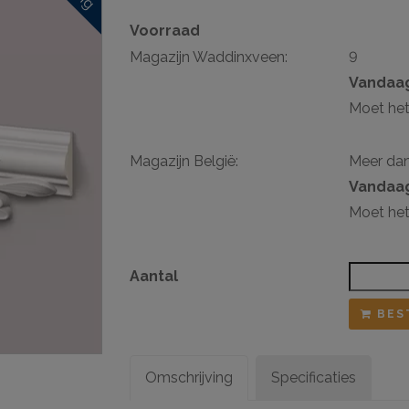
Voorraad
sten
Magazijn Waddinxveen:
9
ij ophangsysteem
Vandaag
Moet het
Magazijn België:
Meer da
Vandaag
Moet het
Aantal
BES
Omschrijving
Specificaties