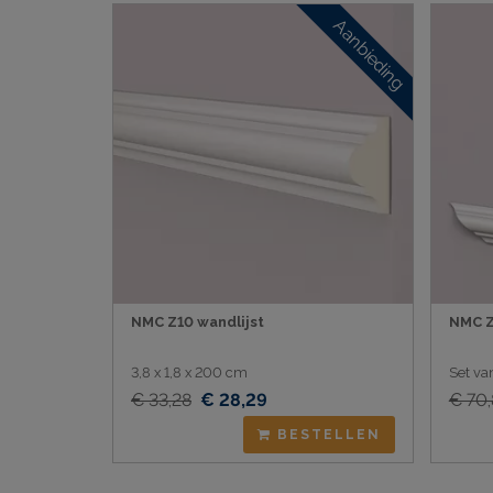
Aanbieding
NMC Z10 wandlijst
NMC Z
3,8 x 1,8 x 200 cm
Set va
€ 33,28
€ 28,29
€ 70,
BESTELLEN