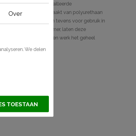
profielen tot aan gedetailleerde
 en wandpanelen zijn gemaakt van polyurethaan
Over
etails mogelijk maakt en tevens voor gebruik in
s. Voorzien van een primer, laten deze
elk soort verf. Monteer en werk het geheel
NMC) en Decofix (Orac).
analyseren. We delen
sierstuk?
ES TOESTAAN