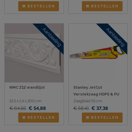
BESTELLEN
BESTELLEN
Aanbieding
Aanbieding
NMC Z12 wandlijst
Stanley JetCut
Verstekzaag HDPS & PU
12,5 x 1,4 x 200 cm
Zaagblad 55 cm
€ 64,56
€ 54,88
€ 58,41
€ 37,38
BESTELLEN
BESTELLEN