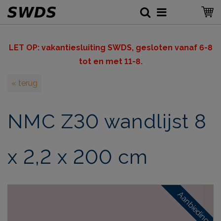
LET OP: v
akantiesluiting SWDS, gesloten vanaf 6-8
tot en met 11-8.
« terug
NMC Z30 wandlijst 8
x 2,2 x 200 cm
Aanbieding