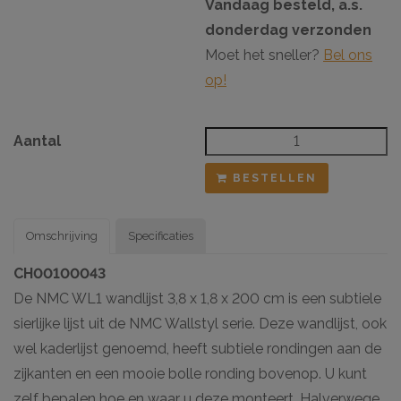
Vandaag besteld, a.s.
donderdag verzonden
Moet het sneller?
Bel ons
op!
Aantal
BESTELLEN
Omschrijving
Specificaties
CH00100043
De NMC WL1 wandlijst 3,8 x 1,8 x 200 cm is een subtiele
sierlijke lijst uit de NMC Wallstyl serie. Deze wandlijst, ook
wel kaderlijst genoemd, heeft subtiele rondingen aan de
zijkanten en een mooie bolle ronding bovenop. U kunt
zelf bepalen hoe en waar u deze monteert. Halverwege