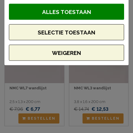
artikelen
ALLES TOESTAAN
Aanbieding
Aanbieding
SELECTIE TOESTAAN
WEIGEREN
NMC WL7 wandlijst
NMC WL3 wandlijst
2,5 x 1,3 x 200 cm
3,8 x 1,6 x 200 cm
€ 7,96
€ 6,77
€ 14,74
€ 12,53
BESTELLEN
BESTELLEN