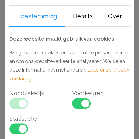
wandlijsten zijn voor gebruik in vochtige ruimtes als
Toestemming
Details
Over
badkamers en keukens wanneer deze worden
afgewerkt. Voorzien van een primer, laten deze
producten zich gemakkelijk afwerken met elk soort verf.
Deze website maakt gebruik van cookies
Monteer en werk het geheel gemakkelijk af met de lijmen
van Adefix (NMC) en Decofix (Orac).
We gebruiken cookies om content te personaliseren
en om ons websiteverkeer te analyseren. We delen
Waarom kiezen voor een Wallstyl wandlijst?
deze informatie niet met anderen.
Lees onze privacy
- Makkelijk verwerkbaar
verklaring
.
- Toepasbaar in vochtige ruimtes
Noodzakelijk
Voorkeuren
- Hoge dichtheid vanwege materiaal HDPS
- Voorgeschilderd en extreem stootvast
Statistieken
Gerelateerde