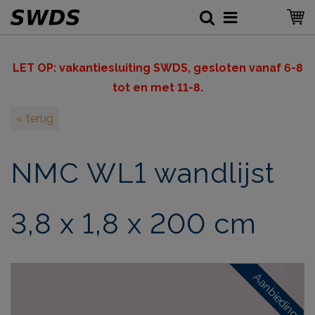
LET OP: v
akantiesluiting SWDS, gesloten vanaf 6-8
tot en met 11-8.
« terug
NMC WL1 wandlijst
3,8 x 1,8 x 200 cm
Aanbieding