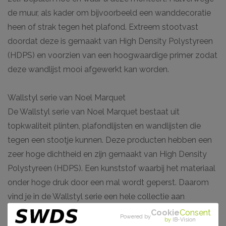
de muur, als kader om bijvoorbeeld een wanddecoratie
heen of strak tegen het plafond. Extreem stootvast
doordat deze is gemaakt van High Density Polystyreen
(HDPS) en voorzien van een hoogwaardige primer zodat
deze wandlijst mooi afgewerkt kan worden.
Wallstyl serie van Noel Marquet
De Wallstyl serie van Noel Marquet bestaat uit
topkwaliteit plinten, plafondlijsten en wandlijsten die
tegen een stootje kunnen. Deze producten hebben een
zeer hoge dichtheid en zijn gemaakt van High Density
Polystyreen (HDPS). Een kunststof waarbij het materiaal
onder hoge druk door een mal wordt geperst. Daarom
vind je in de Wallstyl serie een hele collectie aan
vloerplinten. Van strak vormgegeven profielen tot aan
Cookie
Consent
Powered by
by
IB-Vision
subtiele detaillering. De plinten, plafondlijsten en