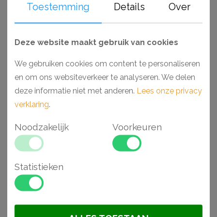
Toestemming
Details
Over
Aanbieding
Deze website maakt gebruik van cookies
We gebruiken cookies om content te personaliseren
en om ons websiteverkeer te analyseren. We delen
deze informatie niet met anderen.
Lees onze privacy
verklaring
.
Noodzakelijk
Voorkeuren
NMC Z1360 FLEX
NMC R15 rozet
wandlijst
6 x 1,5 x 200 cm
rond ø55,5 cm
€ 65,50
€ 94,66
€ 80,46
Statistieken
Aanbieding
Aanbieding