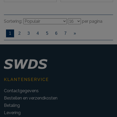
Sortering:
per pagina
1
2
3
4
5
6
7
»
KLANTENSERVICE
Contactgegevens
Bestellen en verzendkosten
Betaling
Levering