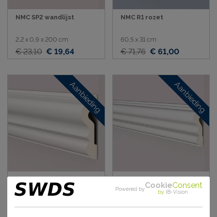
NMC SP2 wandlijst
NMC R1 rozet
2,2 x 0,9 x 200 cm
60,5 x 31 cm
€ 23,10
€ 19,64
€ 71,76
€ 61,00
Aanbieding
Aanbieding
NMC Z13 wandlijst
NMC Z1360 wandlijst
Cookie
Consent
Powered by
by
IB-Vision
8 x 2,2 x 200 cm
6 x 1,5 x 200 cm
€ 47,70
€ 40,55
€ 40,50
€ 34,43