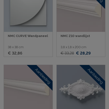
NMC CURVE Wandpaneel
NMC Z10 wandlijst
38 x 38 cm
3,8 x 1,8 x 200 cm
€ 32,86
€ 33,28
€ 28,29
Aanbieding
Aanbieding