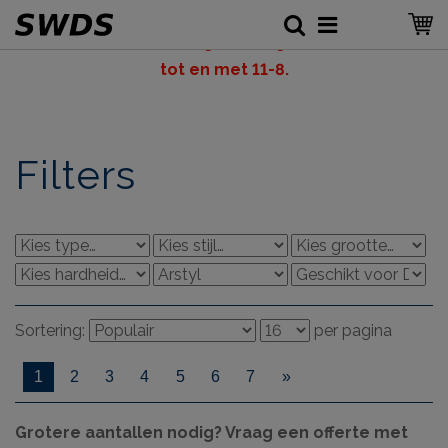
LET OP: v
akantiesluiting SWDS, gesloten vanaf 6-8
tot en met 11-8.
Filters
Sortering:
per pagina
1
2
3
4
5
6
7
»
Grotere aantallen nodig? Vraag een offerte met