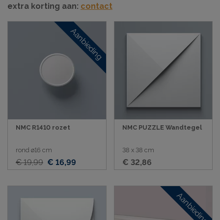
extra korting aan:
contact
Aanbieding
NMC R1410 rozet
NMC PUZZLE Wandtegel
rond ø16 cm
38 x 38 cm
€ 19,99
€ 16,99
€ 32,86
Aanbieding