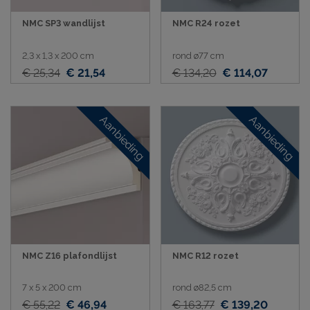
NMC SP3 wandlijst
NMC R24 rozet
2,3 x 1,3 x 200 cm
rond ø77 cm
€ 25,34
€ 21,54
€ 134,20
€ 114,07
Aanbieding
Aanbieding
NMC Z16 plafondlijst
NMC R12 rozet
7 x 5 x 200 cm
rond ø82,5 cm
€ 55,22
€ 46,94
€ 163,77
€ 139,20