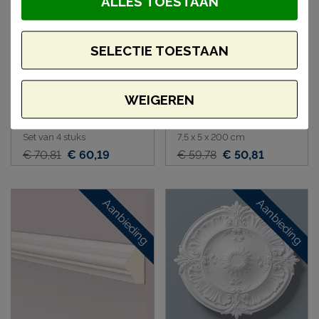
ALLES TOESTAAN
SELECTIE TOESTAAN
WEIGEREN
NMC Z101 wandlijst hoek
NMC Z1220 plafondlijst
20cm
Set van 4 stuks
7,5 x 5 x 200 cm
€ 70,81
€ 60,19
€ 59,78
€ 50,81
Aanbieding
Aanbieding