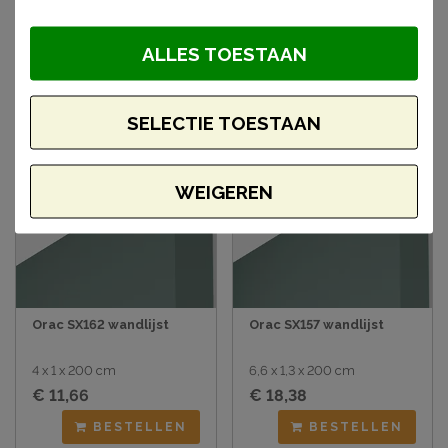
artikelen
ALLES TOESTAAN
SELECTIE TOESTAAN
WEIGEREN
Orac SX162 wandlijst
Orac SX157 wandlijst
4 x 1 x 200 cm
6,6 x 1,3 x 200 cm
€ 11,66
€ 18,38
BESTELLEN
BESTELLEN