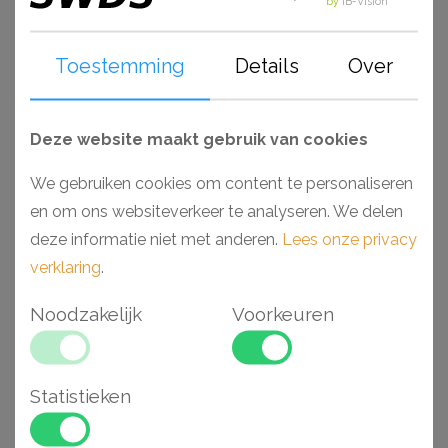
by
IB-Vision
prachtige bewerkingen. De Axxent serie is watervast en
standaard voorzien van een primer. Perfect geschikt om,
Toestemming
Details
Over
wanneer deze zijn afgewerkt, toe te passen in ruimtes
als badkamers en keukens. Monteer en werk het geheel
gemakkelijk af met de lijmen van Decofix (Orac) en
Deze website maakt gebruik van cookies
Adefix (NMC).
We gebruiken cookies om content te personaliseren
en om ons websiteverkeer te analyseren. We delen
Waarom kiezen voor een Axxent Duropolymer®
deze informatie niet met anderen.
Lees onze privacy
wandlijst?
verklaring
.
- Makkelijk verwerkbaar
- Toepasbaar in vochtige ruimtes
Noodzakelijk
Voorkeuren
- Hoge dichtheid vanwege Duropolymer®
- Voorgeschilderd en extreem stootvast
Statistieken
Gerelateerde