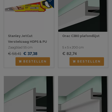
Stanley JetCut
Orac C380 plafondlijst
Verstekzaag HDPS & PU
Zaagblad 55 cm
5 x 5 x 200 cm
€ 58,41
€ 37,38
€ 82,74
BESTELLEN
BESTELLEN