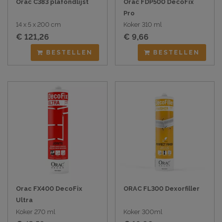
Orac C383 plafondlijst
Orac FDP500 DecoFix
Pro
14 x 5 x 200 cm
Koker 310 ml
€ 121,26
€ 9,66
BESTELLEN
BESTELLEN
Orac FX400 DecoFix
ORAC FL300 Dexorfiller
Ultra
Koker 270 ml
Koker 300ml