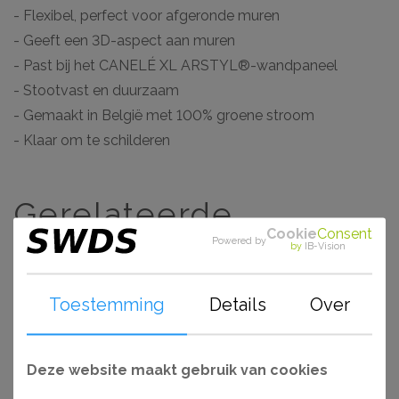
- Flexibel, perfect voor afgeronde muren
- Geeft een 3D-aspect aan muren
- Past bij het CANELÉ XL ARSTYL®-wandpaneel
- Stootvast en duurzaam
- Gemaakt in België met 100% groene stroom
- Klaar om te schilderen
Gerelateerde
Cookie
Consent
Powered by
by
IB-Vision
artikelen
Toestemming
Details
Over
Aanbieding
Deze website maakt gebruik van cookies