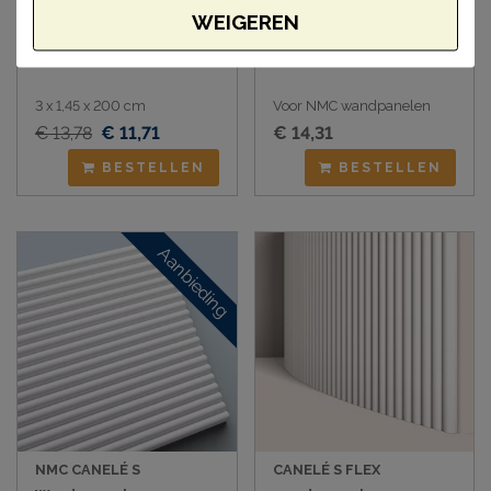
WEIGEREN
NMC WL10 plint
NMC Voegglad
3 x 1,45 x 200 cm
Voor NMC wandpanelen
€ 13,78
€ 11,71
€ 14,31
BESTELLEN
BESTELLEN
Aanbieding
NMC CANELÉ S
CANELÉ S FLEX