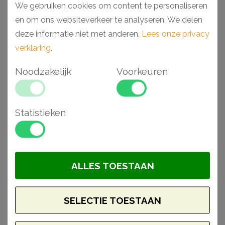
We gebruiken cookies om content te personaliseren
en om ons websiteverkeer te analyseren. We delen
deze informatie niet met anderen.
Lees onze privacy
verklaring
.
NMC Adefix Plus
NMC FL11 plint
Noodzakelijk
Voorkeuren
Koker 290 ml
2,5 x 1,45 x 200 cm
€ 39,01
€ 11,88
Statistieken
BESTELLEN
BESTELLEN
Aanbieding
ALLES TOESTAAN
SELECTIE TOESTAAN