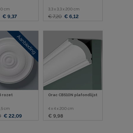
200 cm
3,3 x 3,3 x 200 cm
€ 9,37
€ 7,20
€ 6,12
Aanbieding
 rozet
Orac CB510N plafondlijst
,5 cm
4 x 4 x 200 cm
9
€ 22,09
€ 9,98