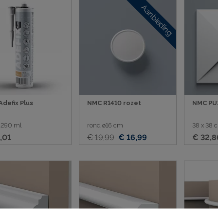
Aanbieding
sten
ij ophangsysteem
defix Plus
NMC R1410 rozet
NMC PU
 290 ml
rond ø16 cm
38 x 38 
,01
€ 19,99
€ 16,99
€ 32,8