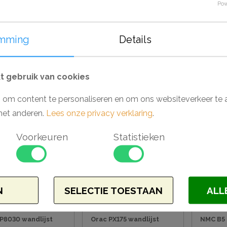
Pow
mming
Details
PX103 wandlijst
Orac PX209 wandlijst
Orac PX
wandlij
1,2 x 200 cm
1,8 x 1 x 200 cm
1,8 x 1 x
 gebruik van cookies
,03
€ 7,78
€ 31,0
 om content te personaliseren en om ons websiteverkeer te 
met anderen.
Lees onze privacy verklaring
.
Voorkeuren
Statistieken
N
SELECTIE TOESTAAN
ALL
P8030 wandlijst
Orac PX175 wandlijst
NMC B5 