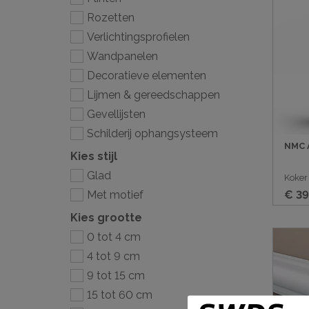
Rozetten
Gevellij
Verlichtingsprofielen
Schilder
Wandpanelen
Decoratieve elementen
Lijmen & gereedschappen
Gevellijsten
Schilderij ophangsysteem
NMC A
Kies stijl
Glad
Koker
€ 39
Met motief
Kies grootte
0 tot 4 cm
4 tot 9 cm
9 tot 15 cm
15 tot 60 cm