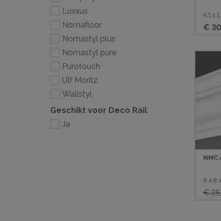
Luxxus
4,1 x 
Nomafloor
€ 30
Nomastyl plus
Nomastyl pure
Purotouch
Ulf Moritz
Wallstyl
Geschikt voor Deco Rail
Ja
NMC A
8 x 8
€ 25