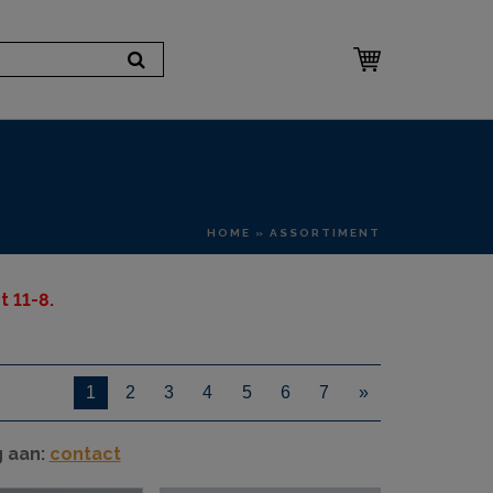
HOME
» ASSORTIMENT
 11-8.
1
2
3
4
5
6
7
»
g aan:
contact