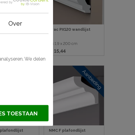
ered by
by
IB-Vision
Over
209F FLEX
Orac PX120 wandlijst
st
 200 cm
4 x 1,9 x 200 cm
8
€ 15,44
analyseren. We delen
Aanbieding
Aanbieding
ES TOESTAAN
plafondlijst
NMC F plafondlijst