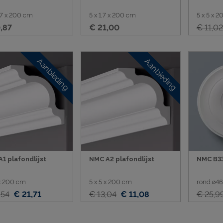
1,7 x 200 cm
5 x 1,7 x 200 cm
5 x 5 x 
,87
€ 21,00
€ 11,02
Aanbieding
Aanbieding
1 plafondlijst
NMC A2 plafondlijst
NMC B33
 x 200 cm
5 x 5 x 200 cm
rond ø46
,54
€ 21,71
€ 13,04
€ 11,08
€ 25,9