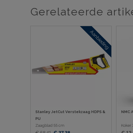
Gerelateerde artik
Aanbieding
Stanley JetCut Verstekzaag HDPS &
NMC A
PU
Zaagblad 55 cm
Koker 
€ 58,41
€ 37,38
€ 12