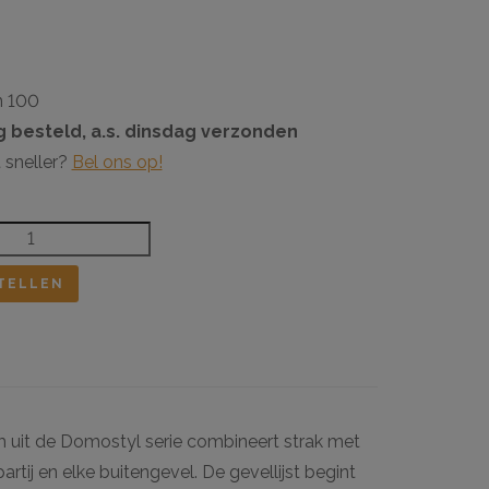
n 100
 besteld, a.s. dinsdag verzonden
 sneller?
Bel ons op!
TELLEN
uit de Domostyl serie combineert strak met
rtij en elke buitengevel. De gevellijst begint