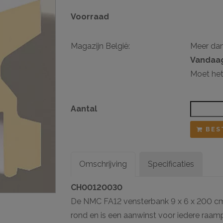
Voorraad
sten
ij ophangsysteem
Magazijn België:
Meer da
Vandaag
Moet het
Aantal
BES
Omschrijving
Specificaties
CH00120030
De NMC FA12 vensterbank 9 x 6 x 200 cm 
rond en is een aanwinst voor iedere raampa