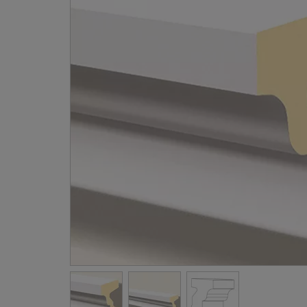
Gevellij
Schilder