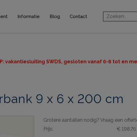
ment
Informatie
Blog
Contact
rofielen
jsten
ten
P: v
akantiesluiting SWDS, gesloten vanaf 6-8 tot en met
n
bank 9 x 6 x 200 cm
ingsprofielen
elen
Grotere aantallen nodig? Vraag een offert
ieve elementen
Prijs:
€ 198,76
& gereedschappen