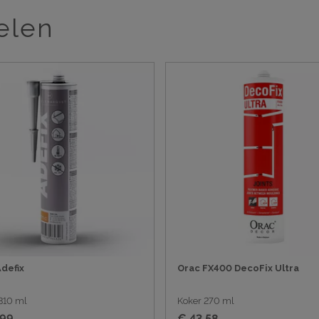
elen
defix
Orac FX400 DecoFix Ultra
310 ml
Koker 270 ml
,99
€ 43,58