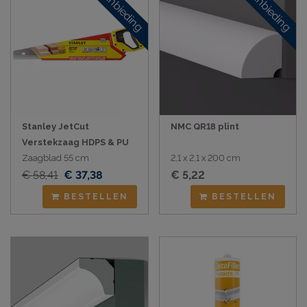
Aanbieding
Aanbieding
Stanley JetCut
NMC QR18 plint
Verstekzaag HDPS & PU
Zaagblad 55 cm
2,1 x 2,1 x 200 cm
€ 58,41
€ 37,38
€ 5,22
BESTELLEN
BESTELLEN