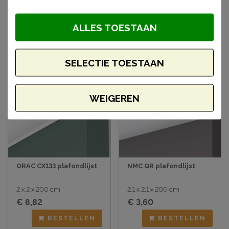
artikelen
ALLES TOESTAAN
SELECTIE TOESTAAN
Aanbieding
WEIGEREN
ORAC CX133 plafondlijst
NMC QR plafondlijst
2 x 2 x 200 cm
2,1 x 2,1 x 200 cm
€ 8,82
€ 3,60
BESTELLEN
BESTELLEN