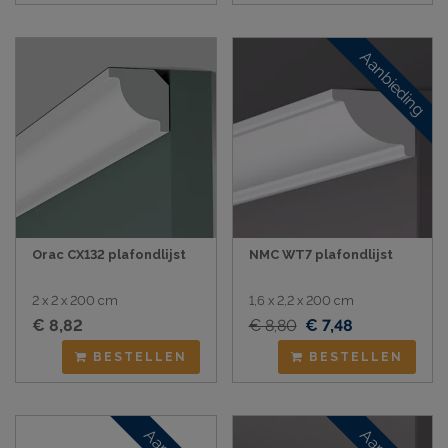
Aanbieding
Orac CX132 plafondlijst
NMC WT7 plafondlijst
2 x 2 x 200 cm
1,6 x 2,2 x 200 cm
€ 8,82
€ 8,80
€ 7,48
BESTELLEN
BESTELLEN