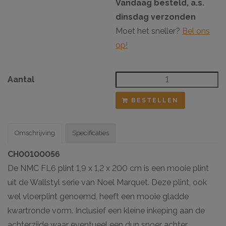
Vandaag besteld, a.s.
dinsdag verzonden
Moet het sneller?
Bel ons
op!
Aantal
BESTELLEN
Omschrijving
Specificaties
CH00100056
De NMC FL6 plint 1,9 x 1,2 x 200 cm is een mooie plint
uit de Wallstyl serie van Noel Marquet. Deze plint, ook
wel vloerplint genoemd, heeft een mooie gladde
kwartronde vorm. Inclusief een kleine inkeping aan de
achterzijde waar eventueel een dun snoer achter