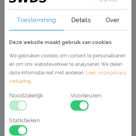
by
IB-Vision
wandlijsten zijn voor gebruik in vochtige ruimtes als
badkamers en keukens wanneer deze worden
Toestemming
Details
Over
afgewerkt. Voorzien van een primer, laten deze
producten zich gemakkelijk afwerken met elk soort verf.
Monteer en werk het geheel gemakkelijk af met de lijmen
Deze website maakt gebruik van cookies
van Adefix (NMC) en Decofix (Orac).
We gebruiken cookies om content te personaliseren
en om ons websiteverkeer te analyseren. We delen
Waarom kiezen voor een Wallstyl plint?
deze informatie niet met anderen.
Lees onze privacy
- Makkelijk verwerkbaar
verklaring
.
- Toepasbaar in vochtige ruimtes
- Inclusief kleine opening voor snoer
Noodzakelijk
Voorkeuren
- Hoge dichtheid vanwege materiaal HDPS
- Voorgeschilderd en extreem stootvast
Statistieken
Gerelateerde