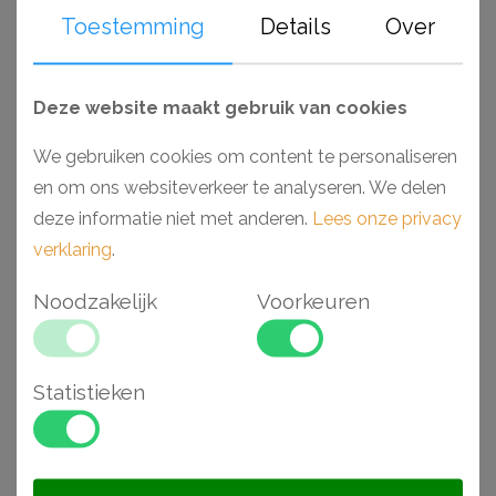
Toestemming
Details
Over
er geen verlies van materiaal door zagen. Nog eens extra
duurzaam!
Deze website maakt gebruik van cookies
Waarom een plint van Nomafloor NMC?
- Hoogwaardig en waterbestendig
We gebruiken cookies om content te personaliseren
- Geen folie, geen papier
en om ons websiteverkeer te analyseren. We delen
- Duurzaam en recyclebaar
deze informatie niet met anderen.
Lees onze privacy
- Eenvoudige montage
verklaring
.
- Stootvast en praktisch
Noodzakelijk
Voorkeuren
- Standaard geleverd in RAL9016
Gerelateerde
Statistieken
artikelen