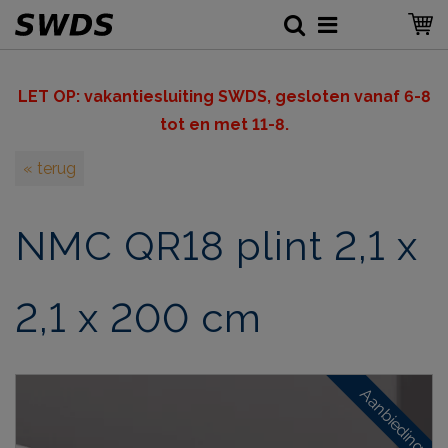
LET OP: v
akantiesluiting SWDS, gesloten vanaf 6-8
tot en met 11-8.
« terug
NMC QR18 plint 2,1 x
2,1 x 200 cm
Aanbieding