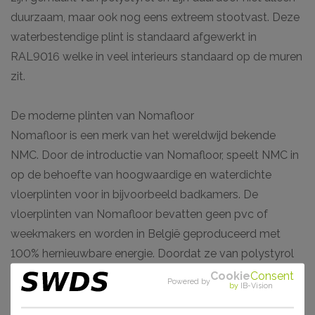
duurzaam, maar ook nog eens extreem stootvast. Deze
waterbestendige plint is standaard afgewerkt in
RAL9016 welke in veel interieurs standaard op de muren
zit.
De moderne plinten van Nomafloor
Nomafloor is een merk van het wereldwijd bekende
NMC. Door de introductie van Nomafloor, speelt NMC in
op de behoefte van hoogwaardige en waterdichte
vloerplinten voor in bijvoorbeeld badkamers. De
vloerplinten van Nomafloor bevatten geen pvc of
weekmakers en worden in België geproduceerd met
100% hernieuwbare energie. Doordat ze van polystyrol
(geregenereerde polymeren) zijn gemaakt, hebben ze
Cookie
Consent
Powered by
by
IB-Vision
een hoge densiteit en zijn ze toch licht van gewicht. De
producten worden onder hoge druk gevormd waardoor