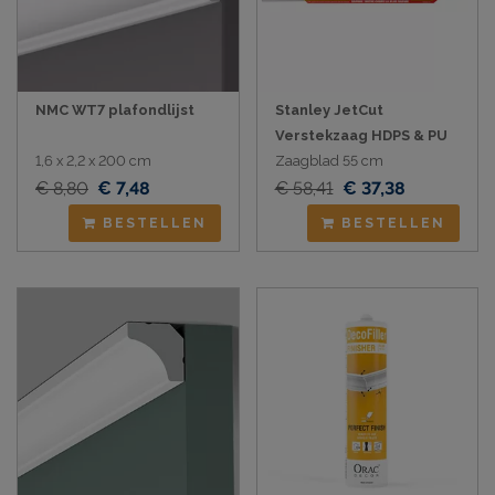
NMC WT7 plafondlijst
Stanley JetCut
Verstekzaag HDPS & PU
1,6 x 2,2 x 200 cm
Zaagblad 55 cm
€ 8,80
€ 7,48
€ 58,41
€ 37,38
BESTELLEN
BESTELLEN