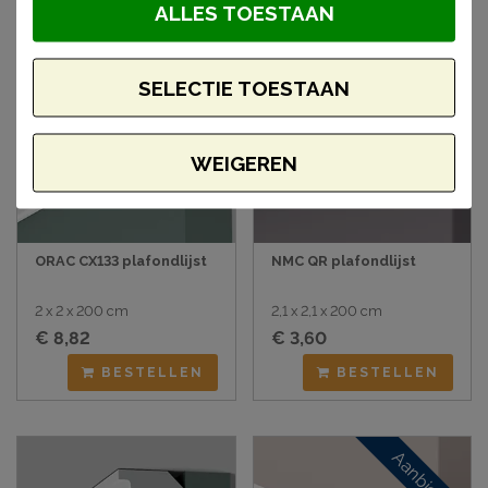
ALLES TOESTAAN
Aanbieding
SELECTIE TOESTAAN
WEIGEREN
ORAC CX133 plafondlijst
NMC QR plafondlijst
2 x 2 x 200 cm
2,1 x 2,1 x 200 cm
€ 8,82
€ 3,60
BESTELLEN
BESTELLEN
Aanbieding