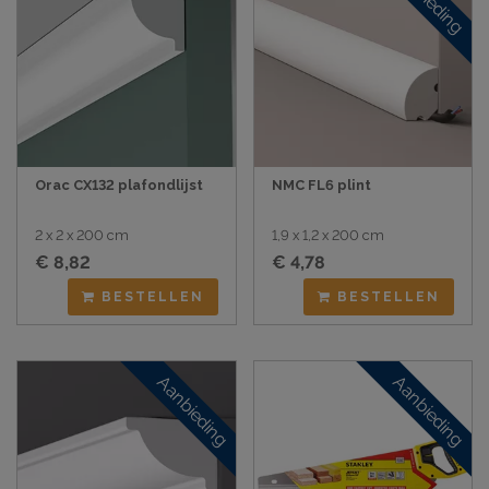
Orac CX132 plafondlijst
NMC FL6 plint
2 x 2 x 200 cm
1,9 x 1,2 x 200 cm
€ 8,82
€ 4,78
BESTELLEN
BESTELLEN
Aanbieding
Aanbieding