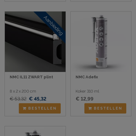
Aanbieding
NMC IL11 ZWART plint
NMC Adefix
8 x 2 x 200 cm
Koker 310 ml
€ 53,32
€ 45,32
€ 12,99
BESTELLEN
BESTELLEN