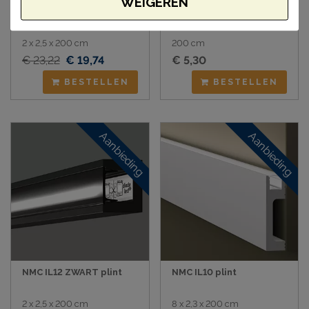
WEIGEREN
NMC IL12 plint
NMC White Diffusor
2 x 2,5 x 200 cm
200 cm
€ 23,22
€ 19,74
€ 5,30
BESTELLEN
BESTELLEN
Aanbieding
Aanbieding
NMC IL12 ZWART plint
NMC IL10 plint
2 x 2,5 x 200 cm
8 x 2,3 x 200 cm