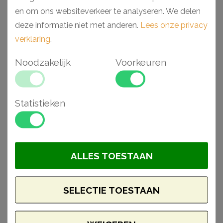
en om ons websiteverkeer te analyseren. We delen
Klaar om te schilderen
deze informatie niet met anderen.
Lees onze privacy
Lichtgewicht en eenvoudig te monteren
verklaring
.
Noodzakelijk
Voorkeuren
Gerelateerde
artikelen
Statistieken
Aanbieding
ALLES TOESTAAN
SELECTIE TOESTAAN