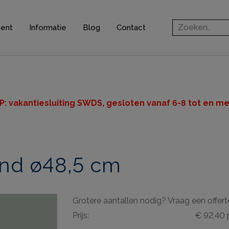
ment
Informatie
Blog
Contact
rofielen
jsten
ten
P: v
akantiesluiting SWDS, gesloten vanaf 6-8 tot en met
n
ond ø48,5 cm
ingsprofielen
elen
Grotere aantallen nodig? Vraag een offert
ieve elementen
Prijs:
€ 92,40 
& gereedschappen