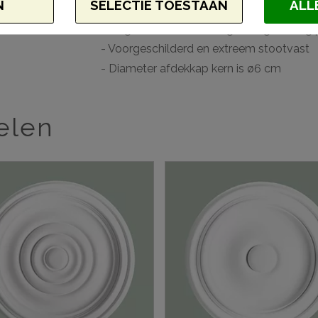
N
SELECTIE TOESTAAN
ALL
- Toepasbaar in vochtige ruimtes
- Hoge dichtheid vanwege hoogwaardig 
- Voorgeschilderd en extreem stootvast
- Diameter afdekkap kern is ø6 cm
elen