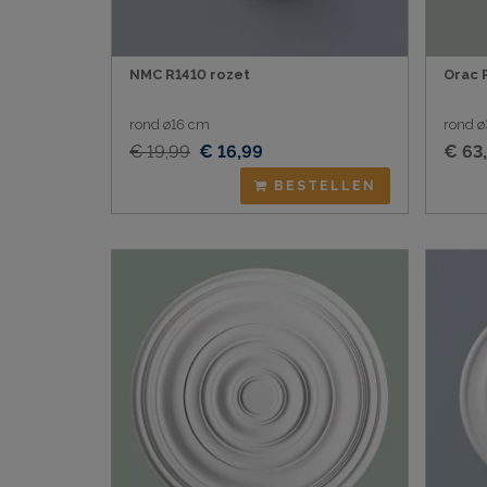
NMC R1410 rozet
Orac 
rond ø16 cm
rond 
€ 19,99
€ 16,99
€ 63
BESTELLEN