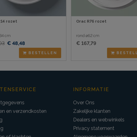
14 rozet
Orac R76 rozet
ø34 cm
rond ø62 cm
03
€ 48,48
€ 167,79
BESTELLEN
BESTEL
TENSERVICE
INFORMATIE
tgegevens
Over Ons
len en verzendkosten
Zakelijke klanten
g
Dealers en webwinkels
ng
Privacy statement
en of klachten
Algemene voorwaarden