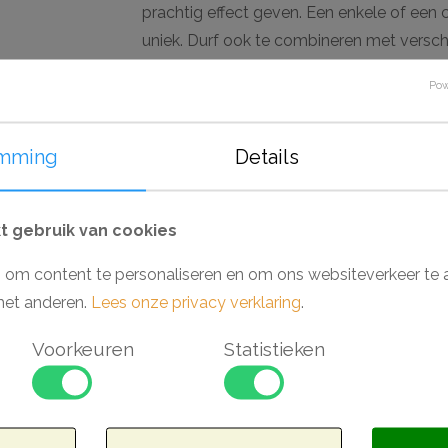
prachtig effect geven. Een enkele of een
uniek. Durf ook te combineren met verschi
deze rozet voor gaat inzetten?
Pow
Luxxus serie van Orac
De Luxxus serie van Orac bevat topkwalitei
mming
Details
lambrisering die gemaakt zijn om langdur
plekken waar de lijst stootvast moet zijn
 gebruik van cookies
polyurethaan dat het zijn enorm hoge den
prachtige bewerkingen. De Luxxus serie i
 om content te personaliseren en om ons websiteverkeer te 
primer. Perfect geschikt om, wanneer deze 
met anderen.
Lees onze privacy verklaring
.
badkamers en keukens. Monteer en werk h
Voorkeuren
Statistieken
Decofix (Orac) en Adefix (NMC).
Waarom kiezen voor een Luxxus Purotou
- Makkelijk verwerkbaar