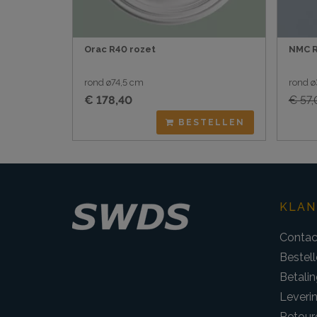
Orac R40 rozet
NMC R
rond ø74,5 cm
rond 
€ 178,40
€ 57,
BESTELLEN
KLAN
Contac
Bestel
Betalin
Leveri
Retour