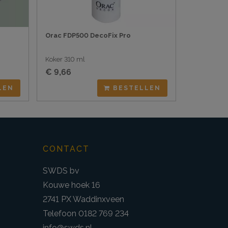
Orac FDP500 DecoFix Pro
Koker 310 ml
€ 9,66
LEN
BESTELLEN
CONTACT
SWDS bv
Kouwe hoek 16
2741 PX Waddinxveen
Telefoon 0182 769 234
info@swds.nl