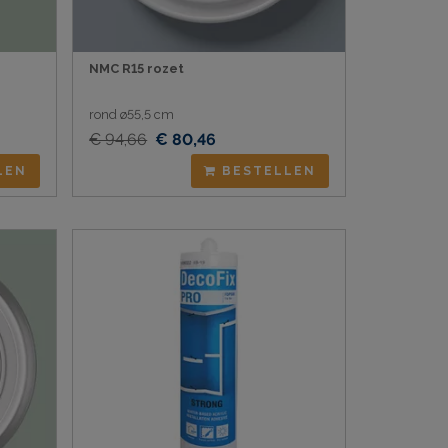
NMC R15 rozet
rond ø55,5 cm
€ 94,66
€ 80,46
LEN
BESTELLEN