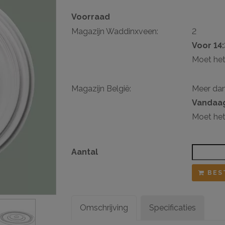
Voorraad
sten
Magazijn Waddinxveen:
2
ij ophangsysteem
Voor 14
Moet het
Magazijn België:
Meer da
Vandaag
Moet het
Aantal
BES
Omschrijving
Specificaties