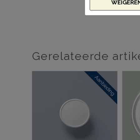
WEIGERE
Gerelateerde artik
Aanbieding