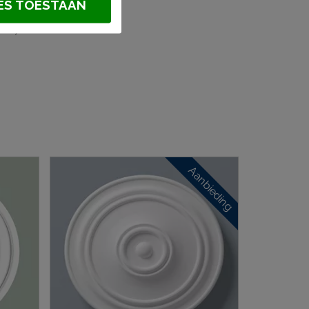
ES TOESTAAN
polyurethaan
Aanbieding