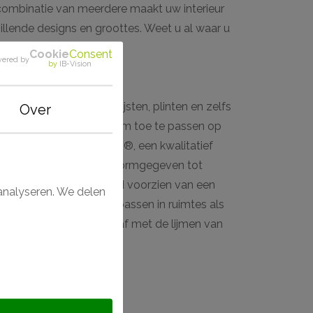
 combinatie van meerdere maakt uw interieur
llende designs en groottes. Weet u al waar u
Cookie
Consent
ered by
by
IB-Vision
t plafondlijsten, wandlijsten, plinten en zelfs
Over
ig mee te gaan. Ideaal om toe te passen op
. Gemaakt van Purotouch®, een kwalitatief
siteit geeft. Van strak vormgegeven tot
s watervast en standaard voorzien van een
analyseren. We delen
zijn afgewerkt, toe te passen in ruimtes als
et geheel gemakkelijk af met de lijmen van
ch® rozet?