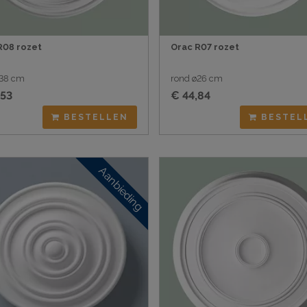
R08 rozet
Orac R07 rozet
ø38 cm
rond ø26 cm
,53
€ 44,84
BESTELLEN
BESTEL
Aanbieding