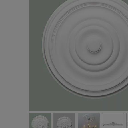
Gevellij
Schilder