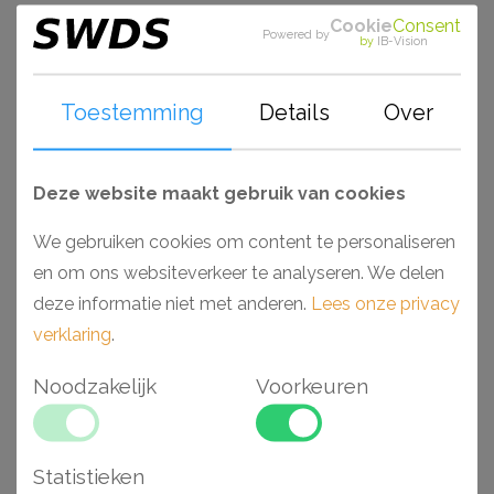
impactbestendige mix van polystyreen die het zijn
Cookie
Consent
Powered by
by
IB-Vision
enorm hoge densiteit geeft. Van strak vormgegeven tot
prachtige bewerkingen. De Axxent serie is watervast en
standaard voorzien van een primer. Perfect geschikt om,
Toestemming
Details
Over
wanneer deze zijn afgewerkt, toe te passen in ruimtes
als badkamers en keukens. Monteer en werk het geheel
Deze website maakt gebruik van cookies
gemakkelijk af met de lijmen van Decofix (Orac) en
Adefix (NMC).
We gebruiken cookies om content te personaliseren
en om ons websiteverkeer te analyseren. We delen
Waarom kiezen voor een Axxent Duropolymer®
deze informatie niet met anderen.
Lees onze privacy
wandlijst?
verklaring
.
- Makkelijk verwerkbaar
Noodzakelijk
Voorkeuren
- Toepasbaar in vochtige ruimtes
- Hoge dichtheid vanwege Duropolymer®
- Voorgeschilderd en extreem stootvast
Statistieken
- Opening achterzijde voor draden