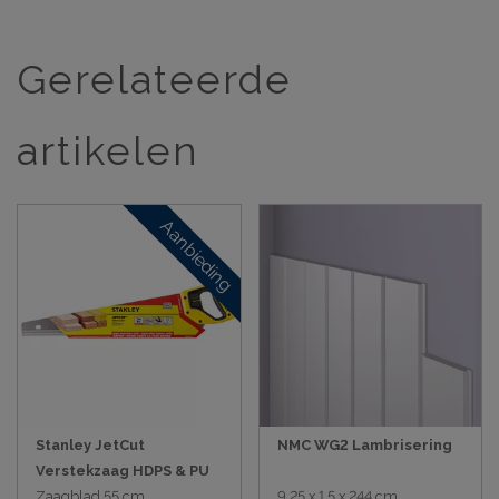
Gerelateerde
artikelen
Aanbieding
Stanley JetCut
NMC WG2 Lambrisering
Verstekzaag HDPS & PU
Zaagblad 55 cm
9,25 x 1,5 x 244 cm