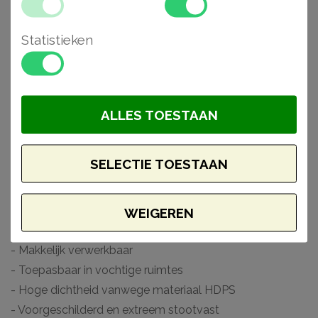
onder hoge druk door een mal wordt geperst. Daarom
vind je in de Wallstyl serie een hele collectie aan
Statistieken
vloerplinten. Van strak vormgegeven profielen tot aan
subtiele detaillering. De plinten, plafondlijsten en
wandlijsten zijn voor gebruik in vochtige ruimtes als
badkamers en keukens wanneer deze worden
ALLES TOESTAAN
afgewerkt. Voorzien van een primer, laten deze
producten zich gemakkelijk afwerken met elk soort verf.
SELECTIE TOESTAAN
Monteer en werk het geheel gemakkelijk af met de lijmen
van Adefix (NMC) en Decofix (Orac).
WEIGEREN
Waarom kiezen voor een Wallstyl lambrisering
- Makkelijk verwerkbaar
- Toepasbaar in vochtige ruimtes
- Hoge dichtheid vanwege materiaal HDPS
- Voorgeschilderd en extreem stootvast