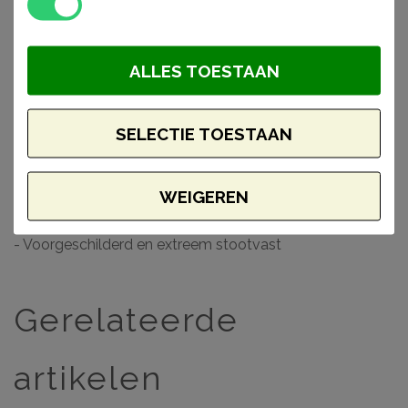
afgewerkt. Voorzien van een primer, laten deze
producten zich gemakkelijk afwerken met elk soort verf.
Monteer en werk het geheel gemakkelijk af met de lijmen
ALLES TOESTAAN
van Adefix (NMC) en Decofix (Orac).
SELECTIE TOESTAAN
Waarom kiezen voor een Wallstyl lambrisering
- Makkelijk verwerkbaar
- Toepasbaar in vochtige ruimtes
WEIGEREN
- Hoge dichtheid vanwege materiaal HDPS
- Voorgeschilderd en extreem stootvast
Gerelateerde
artikelen