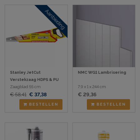
Aanbieding
Stanley JetCut
NMC WG1 Lambrisering
Verstekzaag HDPS & PU
Zaagblad 55 cm
7,9 x 1 x 244 cm
€ 58,41
€ 37,38
€ 29,36
BESTELLEN
BESTELLEN