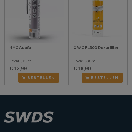
NMC Adefix
ORAC FL300 Dexorfiller
Koker 310 ml
Koker 300ml
€ 12,99
€ 18,90
BESTELLEN
BESTELLEN