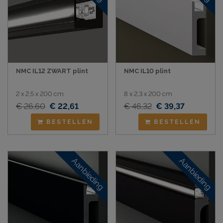
NMC IL12 ZWART plint
NMC IL10 plint
2 x 2,5 x 200 cm
8 x 2,3 x 200 cm
€ 26,60
€ 22,61
€ 46,32
€ 39,37
BESTELLEN
BESTELLEN
Aanbieding
Aanbieding