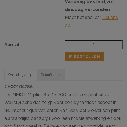
Vandaag besteld, a.s.
dinsdag verzonden
Moet het sneller?
Bel ons
op!
Aantal
BESTELLEN
Omschrijving
Specificaties
CH00104785
"De NMC IL11 plint 8 x 2 x 200 cm is een plint uit de
Wallstyl serie dat zorgt voor een dynamisch aspect in
uw interieur qua verlichten van uw vloer. Zowel een plint
als wandlijst dat zorgt voor een mooie afwerking en ook
nog functioneel is. De inkeping aan de voorzijde leent