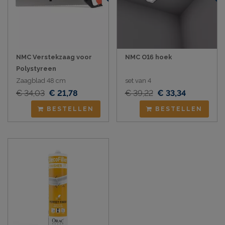
NMC Verstekzaag voor
NMC O16 hoek
Polystyreen
Zaagblad 48 cm
set van 4
€ 34,03
€ 21,78
€ 39,22
€ 33,34
BESTELLEN
BESTELLEN