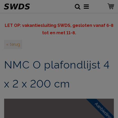
LET OP: v
akantiesluiting SWDS, gesloten vanaf 6-8
tot en met 11-8.
« terug
NMC O plafondlijst 4
x 2 x 200 cm
Aanbieding