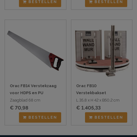
BESTELLEN
BESTELLEN
Orac FB14 Verstekzaag
Orac FB10
voor HDPS en PU
Verstekbakset
Variomatic
Zaagblad 68 cm
L 35,8 x H 42 x B50,2 cm
Professioneel
€ 70,98
€ 1.405,33
BESTELLEN
BESTELLEN