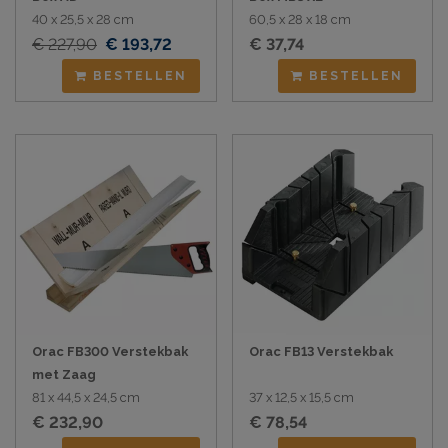
40 x 25,5 x 28 cm
60,5 x 28 x 18 cm
€ 227,90
€ 193,72
€ 37,74
BESTELLEN
BESTELLEN
Orac FB300 Verstekbak
Orac FB13 Verstekbak
met Zaag
81 x 44,5 x 24,5 cm
37 x 12,5 x 15,5 cm
€ 232,90
€ 78,54