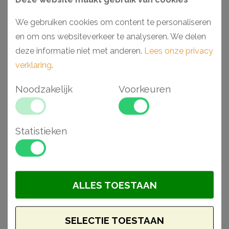
- Hoogwaardige kwaliteit
We gebruiken cookies om content te personaliseren
- Onmisbaar tijdens montage
en om ons websiteverkeer te analyseren. We delen
- Voor inwendige en uitwendige hoeken
deze informatie niet met anderen.
Lees onze privacy
verklaring
.
Gerelateerde
Noodzakelijk
Voorkeuren
artikelen
Statistieken
Aanbieding
Aanbieding
ALLES TOESTAAN
SELECTIE TOESTAAN