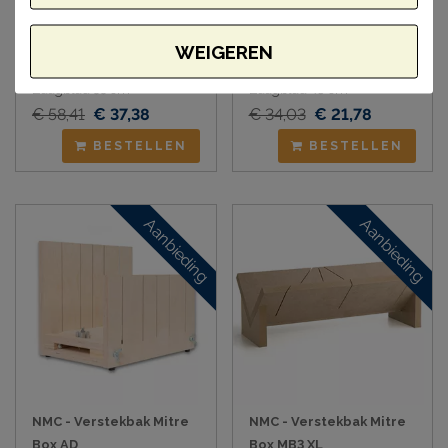
Stanley JetCut
NMC Verstekzaag voor
WEIGEREN
Verstekzaag HDPS & PU
Polystyreen
Zaagblad 55 cm
Zaagblad 48 cm
€ 58,41
€ 37,38
€ 34,03
€ 21,78
BESTELLEN
BESTELLEN
Aanbieding
Aanbieding
NMC - Verstekbak Mitre
NMC - Verstekbak Mitre
Box AD
Box MB3 XL