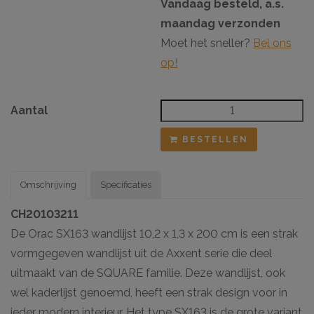
Vandaag besteld, a.s.
maandag verzonden
Moet het sneller?
Bel ons
op!
Aantal
BESTELLEN
Omschrijving
Specificaties
CH20103211
De Orac SX163 wandlijst 10,2 x 1,3 x 200 cm is een strak
vormgegeven wandlijst uit de Axxent serie die deel
uitmaakt van de SQUARE familie. Deze wandlijst, ook
wel kaderlijst genoemd, heeft een strak design voor in
ieder modern interieur. Het type SX163 is de grote variant