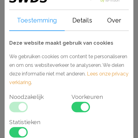
by
IB-Vision
prachtige bewerkingen. De Axxent serie is watervast en
standaard voorzien van een primer. Perfect geschikt om,
Toestemming
Details
Over
wanneer deze zijn afgewerkt, toe te passen in ruimtes
als badkamers en keukens. Monteer en werk het geheel
gemakkelijk af met de lijmen van Decofix (Orac) en
Deze website maakt gebruik van cookies
Adefix (NMC).
We gebruiken cookies om content te personaliseren
en om ons websiteverkeer te analyseren. We delen
Waarom kiezen voor een Axxent Duropolymer®
deze informatie niet met anderen.
Lees onze privacy
wandlijst?
verklaring
.
- Makkelijk verwerkbaar
- Toepasbaar in vochtige ruimtes
Noodzakelijk
Voorkeuren
- Hoge dichtheid vanwege Duropolymer®
- Voorgeschilderd en extreem stootvast
Statistieken
Gerelateerde