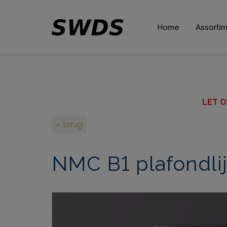
Home
Assorti
Gordijnp
Plafondli
Wandlijs
LET O
Plinten
« terug
Rozette
NMC B1 plafondlij
Verlicht
Wandpan
Decorat
Lijmen 