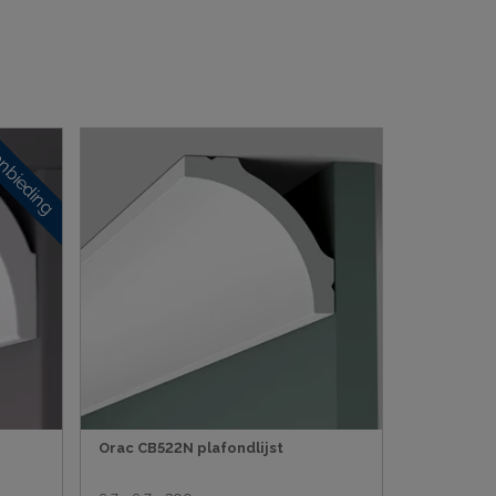
nbieding
Orac CB522N plafondlijst