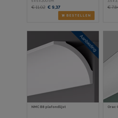
5 x 5 x 200 cm
3,5 x 
€ 11,02
€ 9,37
€ 7,8
BESTELLEN
Aanbieding
NMC B8 plafondlijst
Orac 