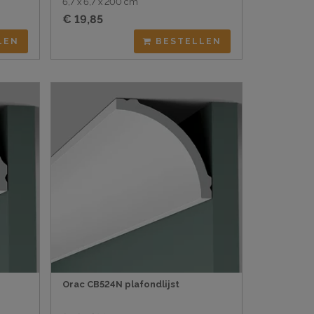
6,7 x 6,7 x 200 cm
€ 19,85
LEN
BESTELLEN
Orac CB524N plafondlijst