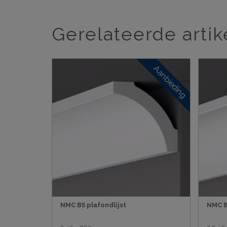
Gerelateerde artik
Aanbieding
NMC B5 plafondlijst
NMC B