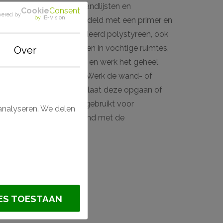
bestaat uit rozetten, wandlijsten en
Cookie
Consent
ered by
by
IB-Vision
 ze licht zijn, voorbehandeld met een primer en
ijn gemaakt van geëxstrudeerd polystyreen, ook
om tevens toe te passen in vochtige ruimtes,
Over
s en badkamers. Monteer en werk het geheel
(NMC) en Decofix (Orac). Werk de wand- of
 als acylverf of latex en laat deze opgaan of
sten worden voornamelijk gebruikt voor
analyseren. We delen
 het kleinst is in verband met de
ES TOESTAAN
ysteem