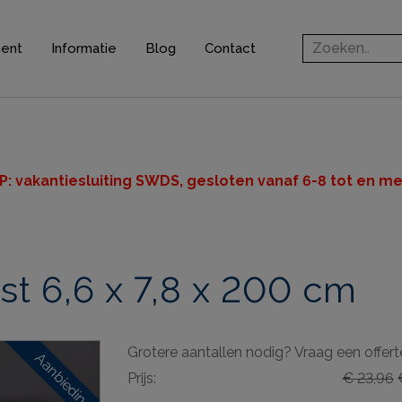
ment
Informatie
Blog
Contact
rofielen
jsten
ten
P: v
akantiesluiting SWDS, gesloten vanaf 6-8 tot en met
n
st 6,6 x 7,8 x 200 cm
ingsprofielen
elen
Grotere aantallen nodig? Vraag een offert
ieve elementen
Aanbieding
Prijs:
€ 23,96
€
& gereedschappen