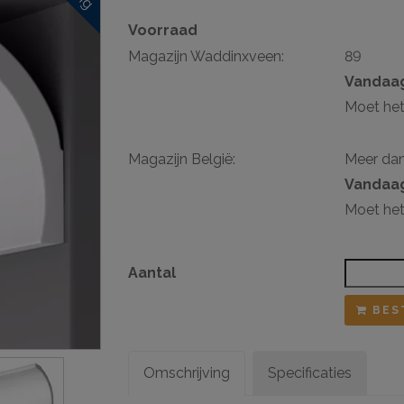
Voorraad
sten
Magazijn Waddinxveen:
89
ij ophangsysteem
Vandaag
Moet het
Magazijn België:
Meer da
Vandaag
Moet het
Aantal
BES
Omschrijving
Specificaties