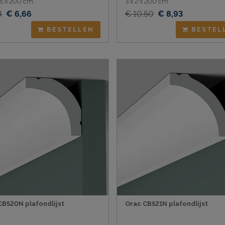
3,5 x 200 cm
3 x 2 x 200 cm
4
€ 6,66
€ 10,50
€ 8,93
BESTELLEN
BESTEL
CB520N plafondlijst
Orac CB521N plafondlijst