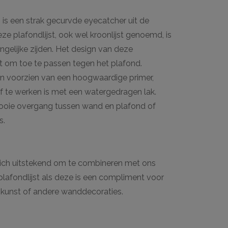
 is een strak gecurvde eyecatcher uit de
e plafondlijst, ook wel kroonlijst genoemd, is
ongelijke zijden. Het design van deze
t om toe te passen tegen het plafond.
 voorzien van een hoogwaardige primer,
f te werken is met een watergedragen lak.
mooie overgang tussen wand en plafond of
s.
m
zich uitstekend om te combineren met ons
plafondlijst als deze is een compliment voor
t kunst of andere wanddecoraties.