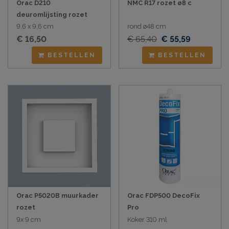
Orac D210
NMC R17 rozet ø8 c
deuromlijsting rozet
9,6 x 9,6 cm
rond ø48 cm
€ 16,50
€ 65,40
€ 55,59
BESTELLEN
BESTELLEN
Orac P5020B muurkader
Orac FDP500 DecoFix
rozet
Pro
9x 9 cm
Koker 310 ml