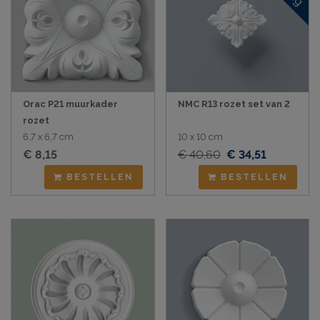
Orac P21 muurkader
NMC R13 rozet set van 2
rozet
6,7 x 6,7 cm
10 x 10 cm
€ 8,15
€ 40,60
€ 34,51
BESTELLEN
BESTELLEN