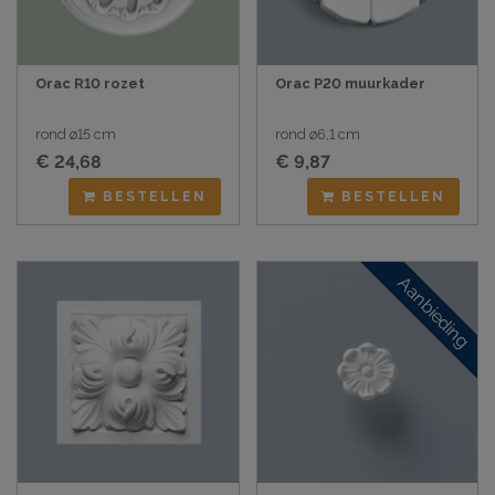
Orac R10 rozet
Orac P20 muurkader
rond ø15 cm
rond ø6,1 cm
€ 24,68
€ 9,87
BESTELLEN
BESTELLEN
Aanbieding