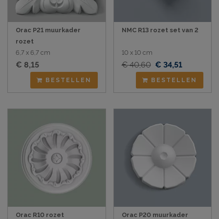
Orac P21 muurkader
NMC R13 rozet set van 2
rozet
6,7 x 6,7 cm
10 x 10 cm
€ 8,15
€ 40,60
€ 34,51
BESTELLEN
BESTELLEN
Orac R10 rozet
Orac P20 muurkader