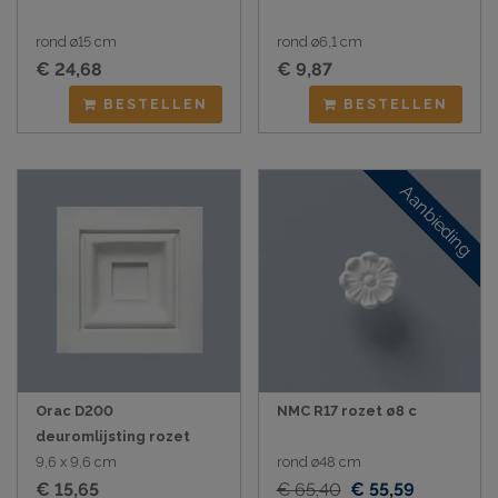
rond ø15 cm
rond ø6,1 cm
€ 24,68
€ 9,87
BESTELLEN
BESTELLEN
Aanbieding
Orac D200
NMC R17 rozet ø8 c
deuromlijsting rozet
9,6 x 9,6 cm
rond ø48 cm
€ 15,65
€ 65,40
€ 55,59