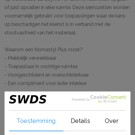
of juist opvallen in elke ruimte. Deze sierrozetten worden
voornamelijk gebruikt voor toepassingen waar de kans
op beschadigen het kleinst is in verband met de
stootvastheid van het materiaal.
Waarom een Nomastyl Plus rozet?
- Makkelijk verwerkbaar
- Toepasbaar in vochtige ruimtes
- Voorgeschilderd en overschilderbaar
- Een compliment voor ieder interieur
Cookie
Consent
Powered by
by
IB-Vision
Gerelateerde
Toestemming
Details
Over
artikelen