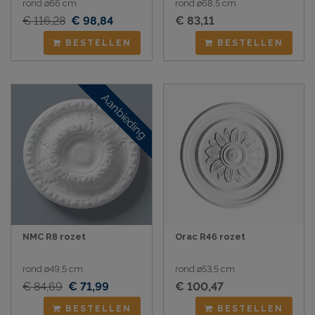
rond ø66 cm
rond ø68,5 cm
€ 116,28
€ 98,84
€ 83,11
BESTELLEN
BESTELLEN
Aanbieding
NMC R8 rozet
Orac R46 rozet
rond ø49,5 cm
rond ø53,5 cm
€ 84,69
€ 71,99
€ 100,47
BESTELLEN
BESTELLEN