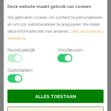
Deze website maakt gebruik van cookies
Aanbieding
We gebruiken cookies om content te personaliseren
en om ons websiteverkeer te analyseren. We delen
deze informatie niet met anderen.
Lees onze privacy
verklaring
.
Noodzakelijk
Voorkeuren
Orac R17 rozet
NMC B27 rozet
Statistieken
rond ø47 cm
rond ø66,5 cm
€ 90,29
€ 50,49
€ 42,92
BESTELLEN
BESTELLEN
ALLES TOESTAAN
Aanbieding