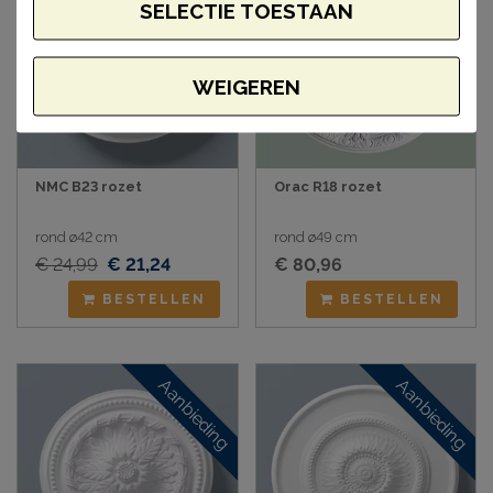
SELECTIE TOESTAAN
WEIGEREN
NMC B23 rozet
Orac R18 rozet
rond ø42 cm
rond ø49 cm
€ 24,99
€ 21,24
€ 80,96
BESTELLEN
BESTELLEN
Aanbieding
Aanbieding