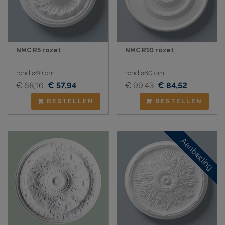
NMC R5 rozet
NMC R10 rozet
rond ø40 cm
rond ø60 cm
€ 68,16
€ 57,94
€ 99,43
€ 84,52
BESTELLEN
BESTELLEN
Aanbieding