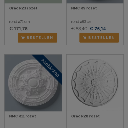
Orac R23 rozet
NMC R9 rozet
rond ø71 cm
rond ø53 cm
€ 171,78
€ 88,40
€ 75,14
BESTELLEN
BESTELLEN
Aanbieding
NMC R11 rozet
Orac R28 rozet