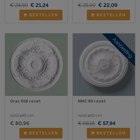
€ 24,99
€ 21,24
€ 25,99
€ 22,09
BESTELLEN
BESTELLEN
Aanbieding
Orac R18 rozet
NMC R5 rozet
rond ø49 cm
rond ø40 cm
€ 80,96
€ 68,16
€ 57,94
BESTELLEN
BESTELLEN