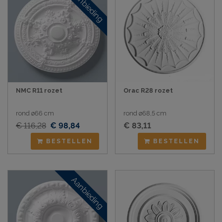
Aanbieding
NMC R11 rozet
Orac R28 rozet
rond ø66 cm
rond ø68,5 cm
€ 116,28
€ 98,84
€ 83,11
BESTELLEN
BESTELLEN
Aanbieding