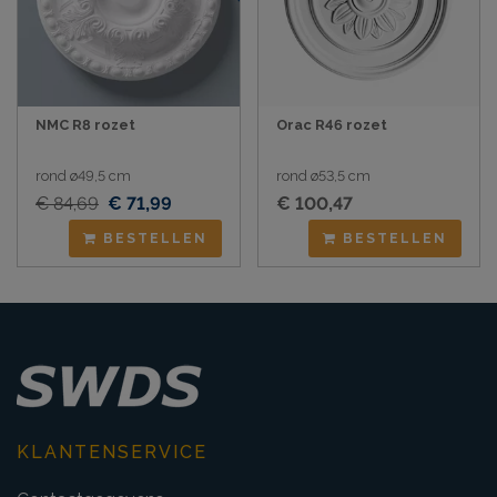
NMC R8 rozet
Orac R46 rozet
rond ø49,5 cm
rond ø53,5 cm
€ 84,69
€ 71,99
€ 100,47
BESTELLEN
BESTELLEN
KLANTENSERVICE