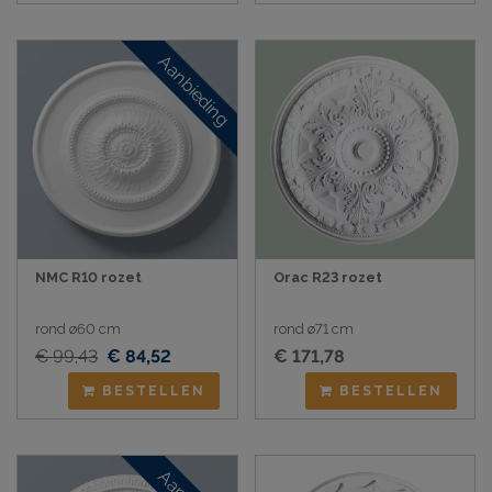
Aanbieding
NMC R10 rozet
Orac R23 rozet
rond ø60 cm
rond ø71 cm
€ 99,43
€ 84,52
€ 171,78
BESTELLEN
BESTELLEN