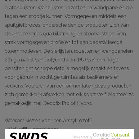
plafondlijsten, wandlijsten, rozetten en wandpanelen die
tegen een stootje kunnen. Vormgegeven middels een
spuitgietproces, onderscheiden de producten zich van
de andere series qua uitstraling en stootvastheid. Van
strak vormgegeven profielen tot aan gedetailleerde
bloemmotieven. De sierlijsten, rozetten en wandpanelen
zijn gemaakt van polyurethaan (PU) van een hoge
densiteit dat scherpe details mogelijk maakt en tevens
voor gebruik in vochtige ruimtes als badkamers en
keukens. Voorzien van een primer, laten deze producten
zich gemakkelijk afwerken met elk soort verf. Monteer ze
gemakkelijk met Decofix Pro of Hydro.
Waarom kiezen voor een Arstyl rozet?
- Makkelijk verwerkbaar
Cookie
Consent
- Toepasbaar in vochtige ruimtes
Powered by
by
IB-Vision