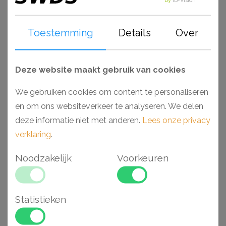
- Hoogwaardig polyurethaan (PU)
- Voorgeschilderd en stootvast
Toestemming
Details
Over
Gerelateerde
Deze website maakt gebruik van cookies
We gebruiken cookies om content te personaliseren
artikelen
en om ons websiteverkeer te analyseren. We delen
deze informatie niet met anderen.
Lees onze privacy
verklaring
.
Aanbieding
Noodzakelijk
Voorkeuren
Statistieken