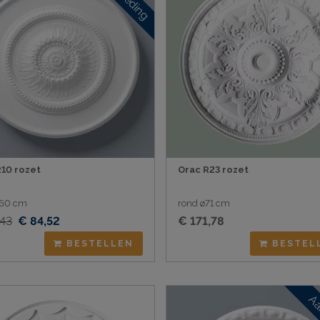
10 rozet
Orac R23 rozet
ø60 cm
rond ø71 cm
,43
€ 84,52
€ 171,78
BESTELLEN
BESTEL
Aa