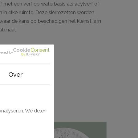
f met een verf op waterbasis als acylverf of
n in elke ruimte. Deze sierrozetten worden
aar de kans op beschadigen het kleinst is in
eriaal.
Cookie
Consent
ered by
by
IB-Vision
Over
analyseren. We delen
nbieding