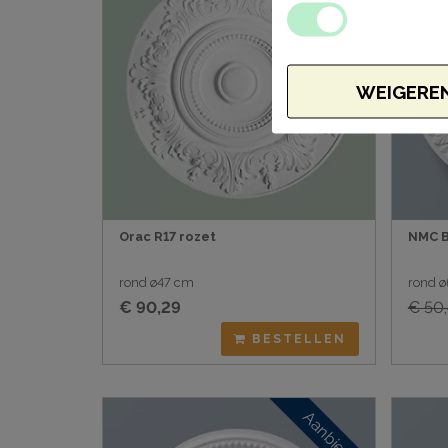
WEIGERE
Orac R17 rozet
NMC B
rond ø47 cm
rond ø
€ 90,29
€ 50
BESTELLEN
Aanbieding