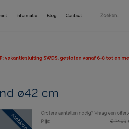
ment
Informatie
Blog
Contact
rofielen
jsten
ten
P: v
akantiesluiting SWDS, gesloten vanaf 6-8 tot en met
n
ond ø42 cm
ingsprofielen
elen
Grotere aantallen nodig? Vraag een offert
ieve elementen
Aanbieding
Prijs:
€ 24,99
€
& gereedschappen