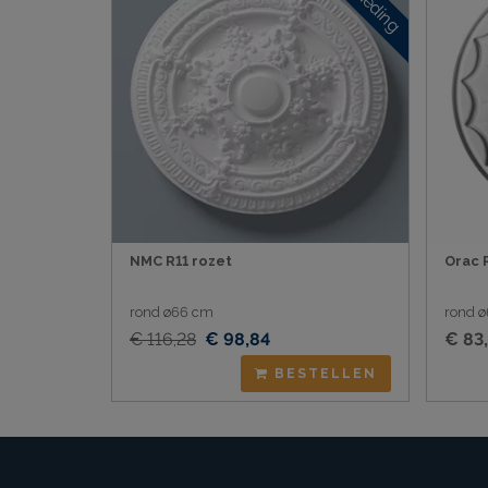
NMC R11 rozet
Orac 
rond ø66 cm
rond ø
€ 116,28
€ 98,84
€ 83,
BESTELLEN