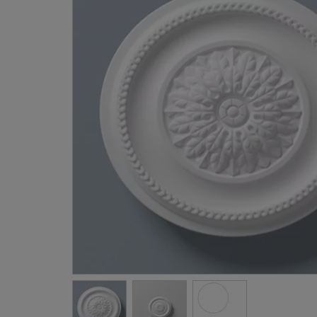
Gevellij
Schilder