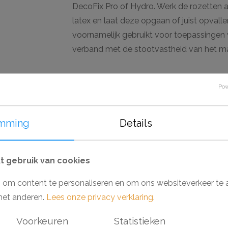
DecoFix Pro of Hydro. Werk de rozetten a
latex en laat deze opgaan of juist opvalle
voornamelijk gebruikt voor toepassingen w
verband met de stootvastheid van het mat
Waarom een Nomastyl Plus rozet?
Pow
- Makkelijk verwerkbaar
- Toepasbaar in vochtige ruimtes
- Voorgeschilderd en overschilderbaar
mming
Details
- Een compliment voor ieder interieur
 gebruik van cookies
elen
 om content te personaliseren en om ons websiteverkeer te 
met anderen.
Lees onze privacy verklaring
.
Aanbieding
Aa
Voorkeuren
Statistieken