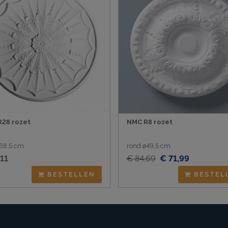
R28 rozet
NMC R8 rozet
68,5 cm
rond ø49,5 cm
11
€ 84,69
€ 71,99
BESTELLEN
BESTEL