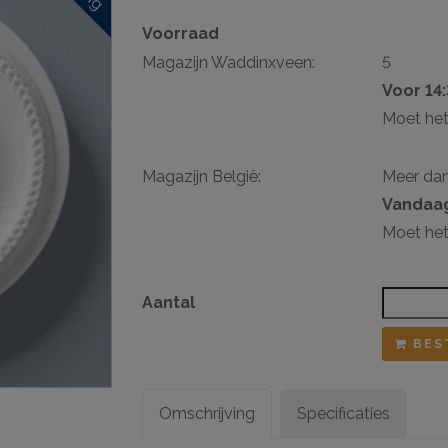
Voorraad
sten
Magazijn Waddinxveen:
5
ij ophangsysteem
Voor 14
Moet het
Magazijn België:
Meer da
Vandaag
Moet het
Aantal
BES
Omschrijving
Specificaties