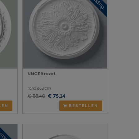
NMC R9 rozet
rond ø53 cm
€ 88,40
€ 75,14
LEN
BESTELLEN
nbieding