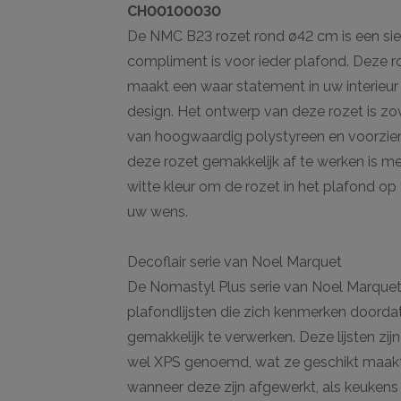
CH00100030
De NMC B23 rozet rond ø42 cm is een sierl
compliment is voor ieder plafond. Deze 
maakt een waar statement in uw interieur
design. Het ontwerp van deze rozet is zow
van hoogwaardig polystyreen en voorzie
deze rozet gemakkelijk af te werken is m
witte kleur om de rozet in het plafond op 
uw wens.
Decoflair serie van Noel Marquet
De Nomastyl Plus serie van Noel Marquet 
plafondlijsten die zich kenmerken doordat
gemakkelijk te verwerken. Deze lijsten z
wel XPS genoemd, wat ze geschikt maakt 
wanneer deze zijn afgewerkt, als keuken