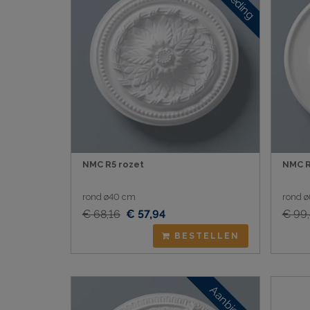
NMC R5 rozet
NMC R
rond ø40 cm
rond 
€ 68,16
€ 57,94
€ 99
BESTELLEN
Aanbieding