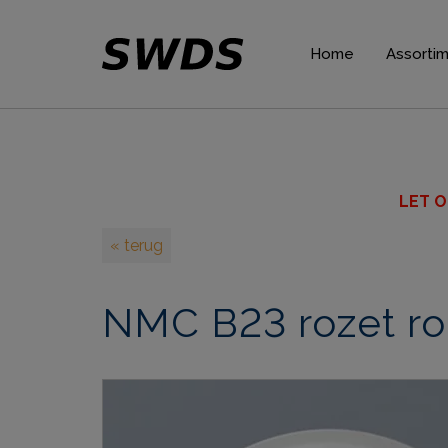
Home
Assorti
Gordijnp
Plafondli
Wandlijs
LET O
Plinten
« terug
Rozette
NMC B23 rozet r
Verlicht
Wandpan
Decorat
Lijmen 