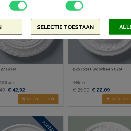
N
SELECTIE TOESTAAN
ALL
27 rozet
B25 rozet (voorheen C25)
66,5 cm
445mm
,49
€ 42,92
€ 25,99
€ 22,09
BESTELLEN
BESTEL
Aanbieding