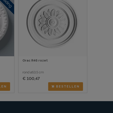
Orac R46 rozet
rond ø53,5 cm
€ 100,47
LEN
BESTELLEN