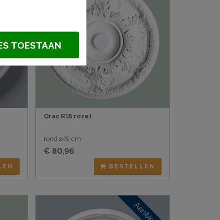
ES TOESTAAN
Orac R18 rozet
rond ø49 cm
€ 80,96
LEN
BESTELLEN
Aanbieding