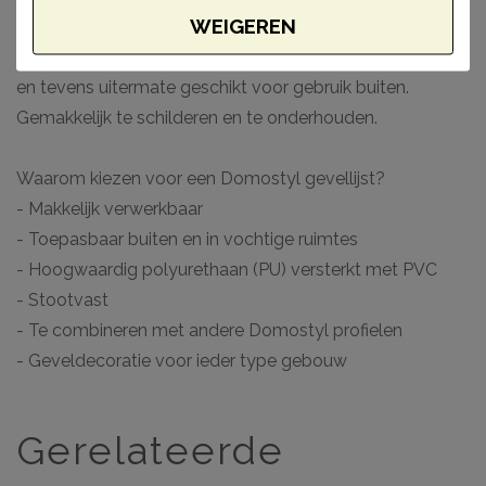
WEIGEREN
Domostyl serie zijn gemaakt van polyurethaan (PU) van
een hoge densiteit dat scherpe details mogelijk maakt
en tevens uitermate geschikt voor gebruik buiten.
Gemakkelijk te schilderen en te onderhouden.
Waarom kiezen voor een Domostyl gevellijst?
- Makkelijk verwerkbaar
- Toepasbaar buiten en in vochtige ruimtes
- Hoogwaardig polyurethaan (PU) versterkt met PVC
- Stootvast
- Te combineren met andere Domostyl profielen
- Geveldecoratie voor ieder type gebouw
Gerelateerde