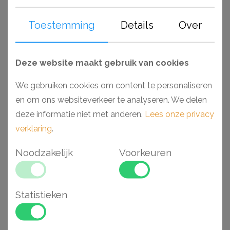
wanneer deze zijn afgewerkt, toe te passen in ruimtes
Toestemming
Details
Over
als badkamers en keukens. Monteer en werk het geheel
gemakkelijk af met de lijmen van Decofix (Orac) en
Adefix (NMC).
Deze website maakt gebruik van cookies
Waarom kiezen voor een Luxxus Duropolymer®
We gebruiken cookies om content te personaliseren
wandlijst hoek?
en om ons websiteverkeer te analyseren. We delen
- Makkelijk verwerkbaar
deze informatie niet met anderen.
Lees onze privacy
- Toepasbaar in vochtige ruimtes
verklaring
.
- Hoge dichtheid vanwege hoogwaardig polyurethaan
Noodzakelijk
Voorkeuren
- Voorgeschilderd en extreem stootvast
- Maakt verstekzagen overbodig
Statistieken
Gerelateerde