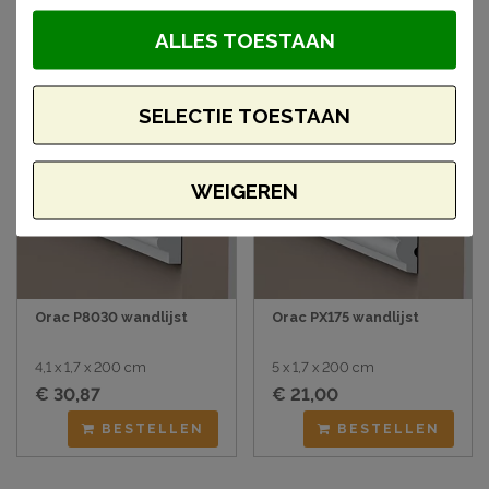
artikelen
ALLES TOESTAAN
SELECTIE TOESTAAN
WEIGEREN
Orac P8030 wandlijst
Orac PX175 wandlijst
4,1 x 1,7 x 200 cm
5 x 1,7 x 200 cm
€ 30,87
€ 21,00
BESTELLEN
BESTELLEN