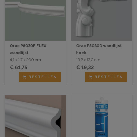
Orac P8030F FLEX
Orac P8030D wandlijst
wandlijst
hoek
4,1 x 1,7 x 200 cm
13,2 x 13,2 cm
€ 61,75
€ 19,32
BESTELLEN
BESTELLEN