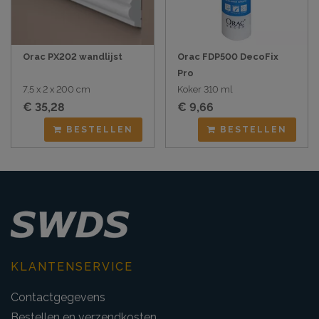
Orac PX202 wandlijst
Orac FDP500 DecoFix
Pro
7,5 x 2 x 200 cm
Koker 310 ml
€ 35,28
€ 9,66
BESTELLEN
BESTELLEN
KLANTENSERVICE
Contactgegevens
Bestellen en verzendkosten