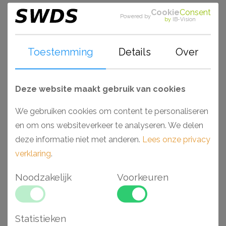
impactbestendige mix van polystyreen dat het zijn
Cookie
Consent
Powered by
by
IB-Vision
enorm hoge densiteit geeft. Van strak vormgegeven tot
prachtige bewerkingen. De Luxxus serie is watervast en
standaard voorzien van een primer. Perfect geschikt om,
Toestemming
Details
Over
wanneer deze zijn afgewerkt, toe te passen in ruimtes
als badkamers en keukens. Monteer en werk het geheel
Deze website maakt gebruik van cookies
gemakkelijk af met de lijmen van Decofix (Orac) en
Adefix (NMC).
We gebruiken cookies om content te personaliseren
en om ons websiteverkeer te analyseren. We delen
Waarom kiezen voor een Luxxus Duropolymer®
deze informatie niet met anderen.
Lees onze privacy
wandlijst hoek?
verklaring
.
- Makkelijk verwerkbaar
Noodzakelijk
Voorkeuren
- Toepasbaar in vochtige ruimtes
- Hoge dichtheid vanwege hoogwaardig polyurethaan
- Voorgeschilderd en extreem stootvast
Statistieken
- Maakt verstekzagen overbodig