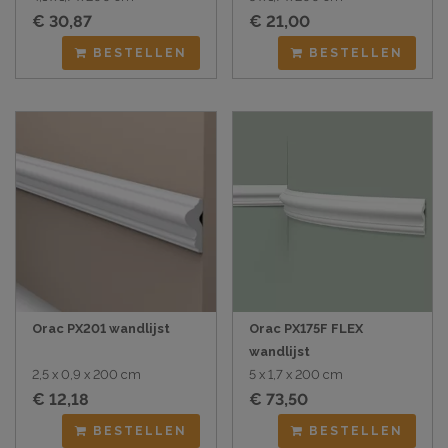
€ 30,87
€ 21,00
BESTELLEN
BESTELLEN
Orac PX201 wandlijst
Orac PX175F FLEX
wandlijst
2,5 x 0,9 x 200 cm
5 x 1,7 x 200 cm
€ 12,18
€ 73,50
BESTELLEN
BESTELLEN