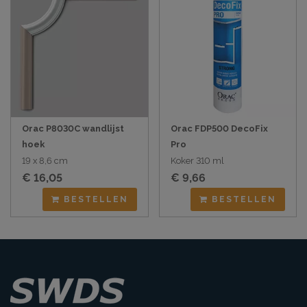
Orac P8030C wandlijst
Orac FDP500 DecoFix
hoek
Pro
19 x 8,6 cm
Koker 310 ml
€ 16,05
€ 9,66
BESTELLEN
BESTELLEN