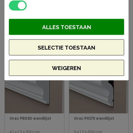
Gerelateerde
ALLES TOESTAAN
artikelen
SELECTIE TOESTAAN
WEIGEREN
Orac P8030 wandlijst
Orac PX175 wandlijst
4,1 x 1,7 x 200 cm
5 x 1,7 x 200 cm