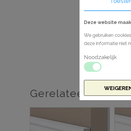
Toeste
Deze website maakt
We gebruiken cookies
deze informatie niet 
Noodzakelijk
WEIGERE
Gerelateerde artik