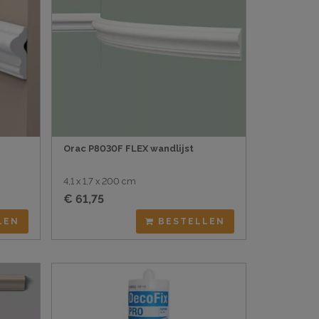
Orac P8030F FLEX wandlijst
4,1 x 1,7 x 200 cm
€ 61,75
LEN
BESTELLEN