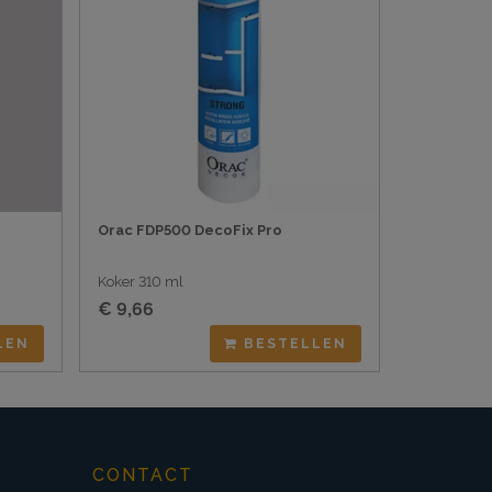
Orac FDP500 DecoFix Pro
Koker 310 ml
€ 9,66
LEN
BESTELLEN
CONTACT