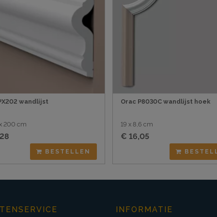
PX202 wandlijst
Orac P8030C wandlijst hoek
2 x 200 cm
19 x 8,6 cm
,28
€ 16,05
BESTELLEN
BESTEL
TENSERVICE
INFORMATIE