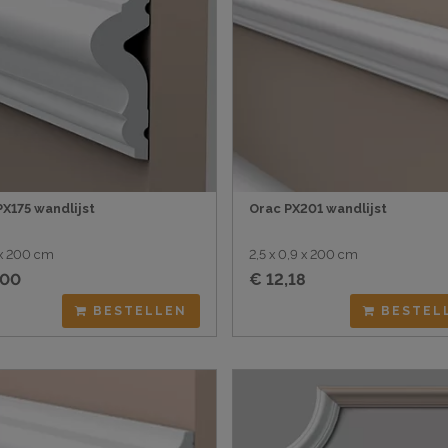
PX175 wandlijst
Orac PX201 wandlijst
7 x 200 cm
2,5 x 0,9 x 200 cm
,00
€ 12,18
BESTELLEN
BESTEL