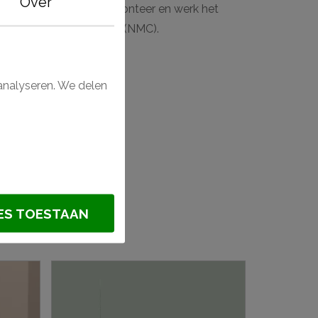
Over
badkamers en keukens. Monteer en werk het
ecofix (Orac) en Adefix (NMC).
ymer® wandlijst?
analyseren. We delen
®
ES TOESTAAN