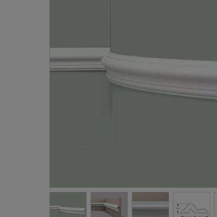
Gevellij
Schilder