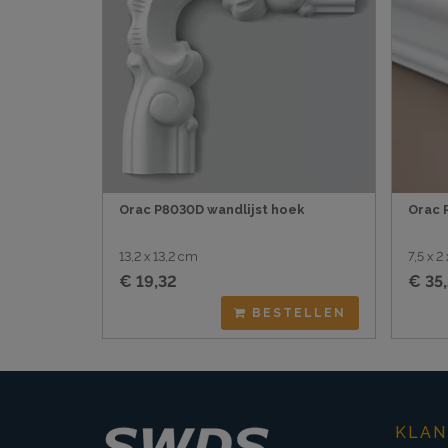
Orac P8030D wandlijst hoek
Orac 
13,2 x 13,2 cm
7,5 x 
€ 19,32
€ 35
BESTELLEN
KLAN