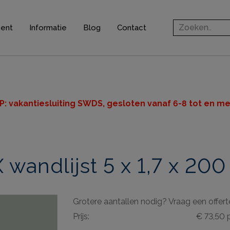
ment
Informatie
Blog
Contact
rofielen
jsten
ten
P: v
akantiesluiting SWDS, gesloten vanaf 6-8 tot en met
n
wandlijst 5 x 1,7 x 20
ingsprofielen
elen
Grotere aantallen nodig? Vraag een offert
ieve elementen
Prijs:
€ 73,50 
& gereedschappen