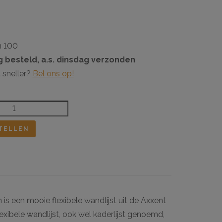
n 100
 besteld, a.s. dinsdag verzonden
 sneller?
Bel ons op!
TELLEN
is een mooie flexibele wandlijst uit de Axxent
lexibele wandlijst, ook wel kaderlijst genoemd,