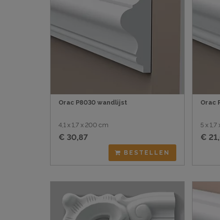
Orac P8030 wandlijst
Orac 
4,1 x 1,7 x 200 cm
5 x 1,
€ 30,87
€ 21
BESTELLEN