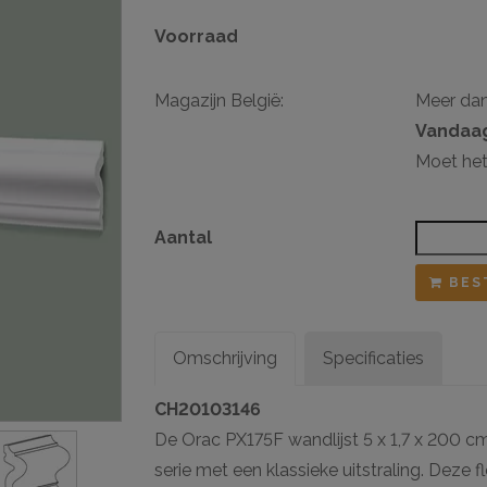
Voorraad
sten
ij ophangsysteem
Magazijn België:
Meer da
Vandaag
Moet het
Aantal
BES
Omschrijving
Specificaties
CH20103146
De Orac PX175F wandlijst 5 x 1,7 x 200 cm 
serie met een klassieke uitstraling. Deze f