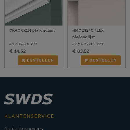
ORAC CX151 plafondlijst
NMC Z1240 FLEX
plafondlijst
4 x 2,3 x 200 cm
4,2 x 4,2 x 200 cm
€ 14,52
€ 83,52
BESTELLEN
BESTELLEN
KLANTENSERVICE
Contactgegevens