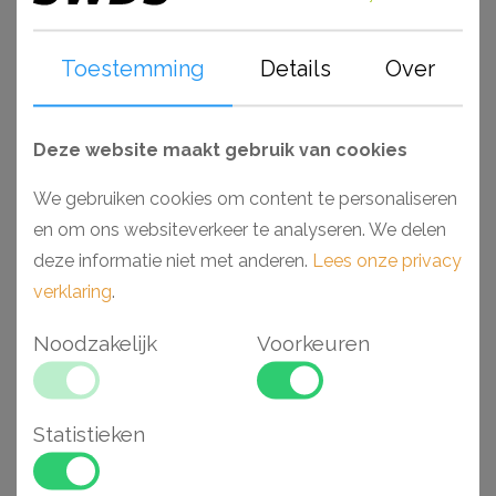
vochtige ruimtes als badkamers en keukens. Voorzien
van een primer, laten deze producten zich gemakkelijk
Toestemming
Details
Over
afwerken met elk soort verf. Monteer en werk het geheel
gemakkelijk af met de lijmen van Adefix (NMC) en
Decofix (Orac).
Deze website maakt gebruik van cookies
We gebruiken cookies om content te personaliseren
Waarom kiezen voor een Arstyl FLEX plafondlijst?
en om ons websiteverkeer te analyseren. We delen
- Makkelijk verwerkbaar
deze informatie niet met anderen.
Lees onze privacy
- Toepasbaar in vochtige ruimtes
verklaring
.
- Hoogwaardig polyurethaan (PU)
- Voorgeschilderd en stootvast
Noodzakelijk
Voorkeuren
- Vormt mee met ronding wand
- Flexradius van minimaal 55 cm
Statistieken
Gerelateerde