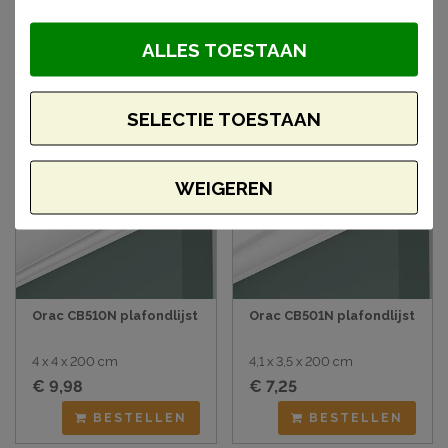
artikelen
ALLES TOESTAAN
SELECTIE TOESTAAN
WEIGEREN
Orac CB510N plafondlijst
Orac CB501N plafondlijst
4 x 4 x 200 cm
4,1 x 3,5 x 200 cm
€ 9,98
€ 7,25
BESTELLEN
BESTELLEN