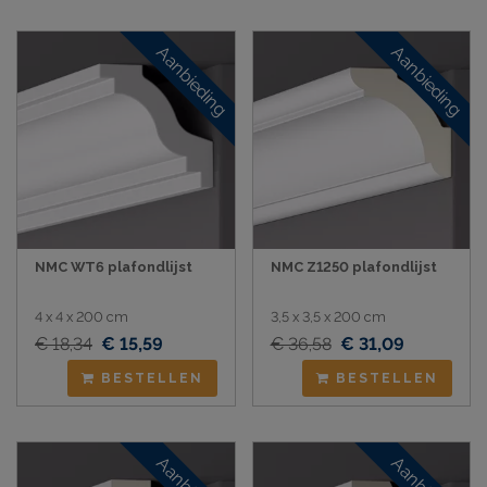
Aanbieding
Aanbieding
NMC WT6 plafondlijst
NMC Z1250 plafondlijst
4 x 4 x 200 cm
3,5 x 3,5 x 200 cm
€ 18,34
€ 15,59
€ 36,58
€ 31,09
BESTELLEN
BESTELLEN