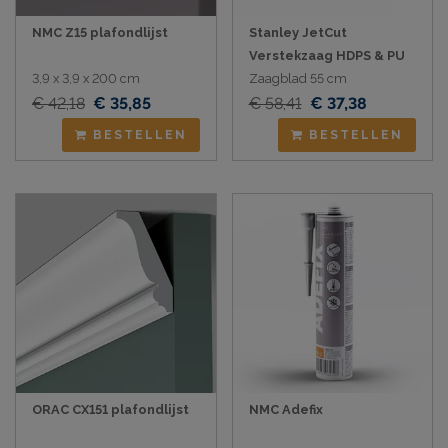
NMC Z15 plafondlijst
Stanley JetCut
Verstekzaag HDPS & PU
3,9 x 3,9 x 200 cm
Zaagblad 55 cm
€ 42,18
€ 35,85
€ 58,41
€ 37,38
BESTELLEN
BESTELLEN
ORAC CX151 plafondlijst
NMC Adefix