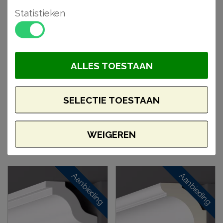
Statistieken
ALLES TOESTAAN
Orac CB510N plafondlijst
Orac CB501N plafondlijst
SELECTIE TOESTAAN
4 x 4 x 200 cm
4,1 x 3,5 x 200 cm
€ 9,98
€ 7,25
WEIGEREN
BESTELLEN
BESTELLEN
Aanbieding
Aanbieding