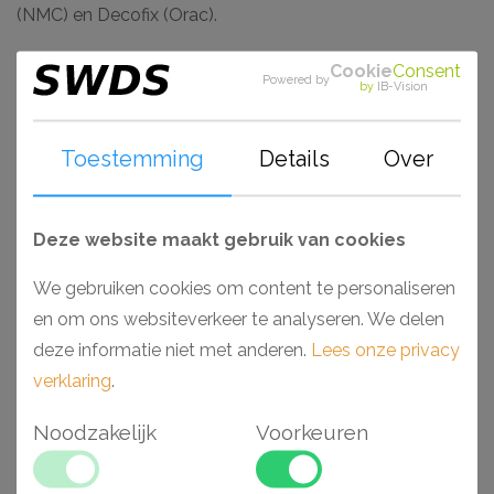
(NMC) en Decofix (Orac).
Cookie
Consent
Waarom kiezen voor een Arstyl plafondlijst?
Powered by
by
IB-Vision
- Makkelijk verwerkbaar
- Toepasbaar in vochtige ruimtes
Toestemming
Details
Over
- Hoogwaardig polyurethaan (PU)
- Voorgeschilderd en stootvast
- Te combineren met schilderij ophangsysteem
Deze website maakt gebruik van cookies
We gebruiken cookies om content te personaliseren
Gerelateerde
en om ons websiteverkeer te analyseren. We delen
deze informatie niet met anderen.
Lees onze privacy
artikelen
verklaring
.
Noodzakelijk
Voorkeuren