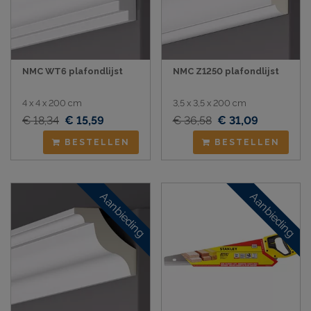
NMC WT6 plafondlijst
NMC Z1250 plafondlijst
4 x 4 x 200 cm
3,5 x 3,5 x 200 cm
€ 18,34
€ 15,59
€ 36,58
€ 31,09
BESTELLEN
BESTELLEN
Aanbieding
Aanbieding