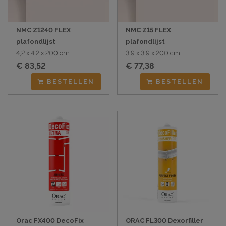
NMC Z1240 FLEX
NMC Z15 FLEX
plafondlijst
plafondlijst
4,2 x 4,2 x 200 cm
3,9 x 3,9 x 200 cm
€ 83,52
€ 77,38
BESTELLEN
BESTELLEN
Orac FX400 DecoFix
ORAC FL300 Dexorfiller