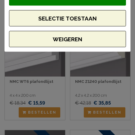
SELECTIE TOESTAAN
Aanbieding
Aanbieding
WEIGEREN
NMC WT6 plafondlijst
NMC Z1240 plafondlijst
4 x 4 x 200 cm
4,2 x 4,2 x 200 cm
€ 18,34
€ 15,59
€ 42,18
€ 35,85
BESTELLEN
BESTELLEN