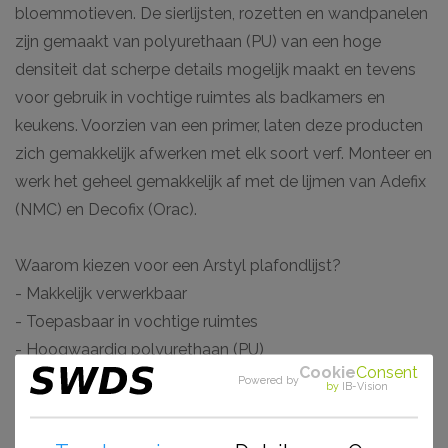
bloemmotieven. De sierlijsten, rozetten en wandpanelen
zijn gemaakt van polyurethaan (PU) van een hoge
densiteit dat scherpe details mogelijk maakt en tevens
voor gebruik in vochtige ruimtes als badkamers en
keukens. Voorzien van een primer, laten deze producten
zich gemakkelijk afwerken met elk soort verf. Monteer en
werk het geheel gemakkelijk af met de lijmen van Adefix
(NMC) en Decofix (Orac).
Waarom kiezen voor een Arstyl plafondlijst?
- Makkelijk verwerkbaar
- Toepasbaar in vochtige ruimtes
- Hoogwaardig polyurethaan (PU)
Cookie
Consent
- Voorgeschilderd en stootvast
Powered by
by
IB-Vision