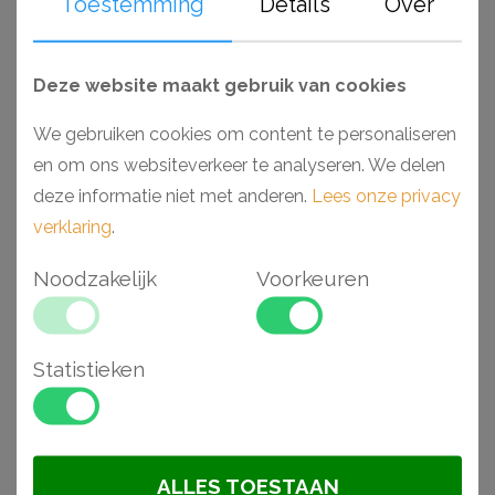
Gerelateerde
Toestemming
Details
Over
artikelen
Deze website maakt gebruik van cookies
We gebruiken cookies om content te personaliseren
en om ons websiteverkeer te analyseren. We delen
deze informatie niet met anderen.
Lees onze privacy
verklaring
.
Noodzakelijk
Voorkeuren
Statistieken
Orac CB510N plafondlijst
Orac CB501N plafondlijst
4 x 4 x 200 cm
4,1 x 3,5 x 200 cm
€ 9,98
€ 7,25
ALLES TOESTAAN
BESTELLEN
BESTELLEN