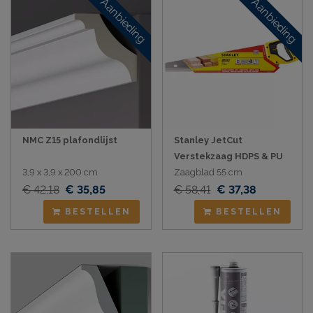
Aanbieding
Aanbieding
NMC Z15 plafondlijst
Stanley JetCut
Verstekzaag HDPS & PU
3,9 x 3,9 x 200 cm
Zaagblad 55 cm
€ 42,18
€ 35,85
€ 58,41
€ 37,38
BESTELLEN
BESTELLEN