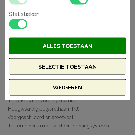
bloemmotieven. De sierlijsten, rozetten en wandpanelen
Statistieken
zijn gemaakt van polyurethaan (PU) van een hoge
densiteit dat scherpe details mogelijk maakt en tevens
voor gebruik in vochtige ruimtes als badkamers en
keukens. Voorzien van een primer, laten deze producten
ALLES TOESTAAN
zich gemakkelijk afwerken met elk soort verf. Monteer en
werk het geheel gemakkelijk af met de lijmen van Adefix
SELECTIE TOESTAAN
(NMC) en Decofix (Orac).
Waarom kiezen voor een Arstyl plafondlijst?
WEIGEREN
- Makkelijk verwerkbaar
- Toepasbaar in vochtige ruimtes
- Hoogwaardig polyurethaan (PU)
- Voorgeschilderd en stootvast
- Te combineren met schilderij ophangsysteem