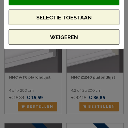
SELECTIE TOESTAAN
Aanbieding
Aanbieding
WEIGEREN
NMC WT6 plafondlijst
NMC Z1240 plafondlijst
4 x 4 x 200 cm
4,2 x 4,2 x 200 cm
€ 18,34
€ 15,59
€ 42,18
€ 35,85
BESTELLEN
BESTELLEN