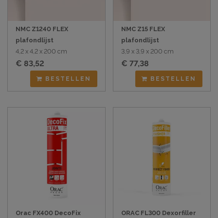
NMC Z1240 FLEX
NMC Z15 FLEX
plafondlijst
plafondlijst
4,2 x 4,2 x 200 cm
3,9 x 3,9 x 200 cm
€ 83,52
€ 77,38
BESTELLEN
BESTELLEN
Orac FX400 DecoFix
ORAC FL300 Dexorfiller