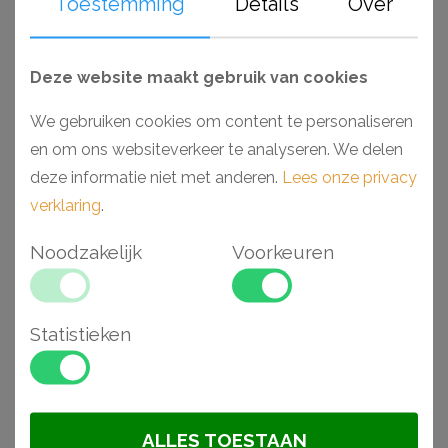
Gerelateerde
Toestemming
Details
Over
artikelen
Deze website maakt gebruik van cookies
We gebruiken cookies om content te personaliseren
en om ons websiteverkeer te analyseren. We delen
deze informatie niet met anderen.
Lees onze privacy
verklaring
.
Noodzakelijk
Voorkeuren
Statistieken
Orac CB510N plafondlijst
Orac CB501N plafondlijst
4 x 4 x 200 cm
4,1 x 3,5 x 200 cm
€ 9,98
€ 7,25
ALLES TOESTAAN
BESTELLEN
BESTELLEN