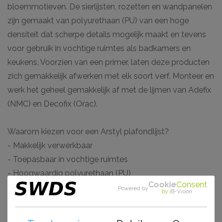
bloemmotieven. De sierlijsten, rozetten en wandpanelen
zijn gemaakt van polyurethaan (PU) van een hoge
densiteit dat scherpe details mogelijk maakt en tevens
voor gebruik in vochtige ruimtes als badkamers en
keukens. Voorzien van een primer, laten deze producten
zich gemakkelijk afwerken met elk soort verf. Monteer en
werk het geheel gemakkelijk af met de lijmen van Adefix
(NMC) en Decofix (Orac).
Waarom kiezen voor een Arstyl plafondlijst?
- Makkelijk verwerkbaar
- Toepasbaar in vochtige ruimtes
- Hoogwaardig polyurethaan (PU)
Cookie
Consent
- Voorgeschilderd en stootvast
Powered by
by
IB-Vision