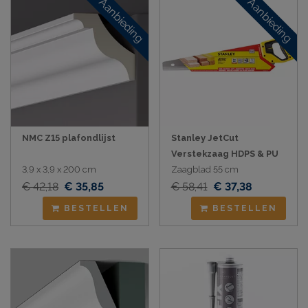
Aanbieding
Aanbieding
NMC Z15 plafondlijst
Stanley JetCut
Verstekzaag HDPS & PU
3,9 x 3,9 x 200 cm
Zaagblad 55 cm
€ 42,18
€ 35,85
€ 58,41
€ 37,38
BESTELLEN
BESTELLEN