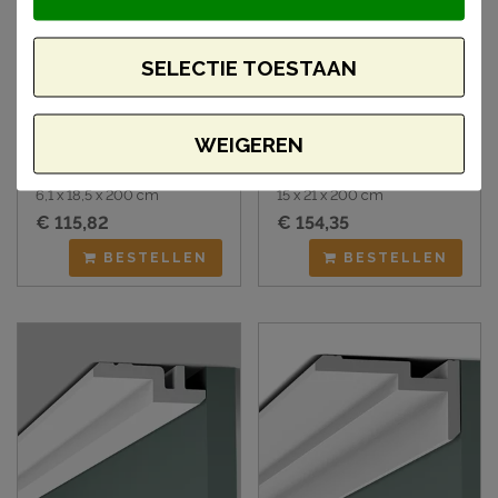
SELECTIE TOESTAAN
WEIGEREN
Orac C396 plafondlijst
Orac C393 plafondlijst
6,1 x 18,5 x 200 cm
15 x 21 x 200 cm
€ 115,82
€ 154,35
BESTELLEN
BESTELLEN