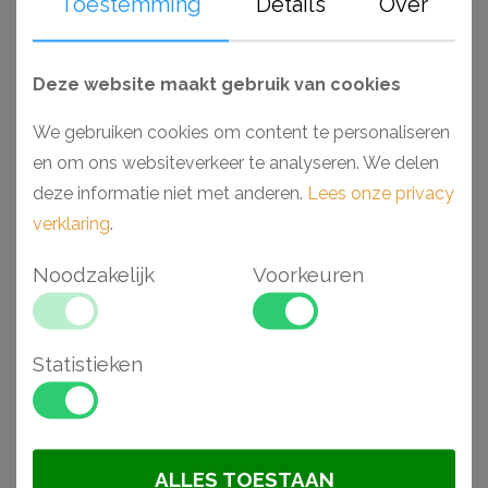
Toestemming
Details
Over
Deze website maakt gebruik van cookies
We gebruiken cookies om content te personaliseren
en om ons websiteverkeer te analyseren. We delen
deze informatie niet met anderen.
Lees onze privacy
Orac C390 plafondlijst
Orac C395 plafondlijst
verklaring
.
6 x 10 x 200 cm
3,1 x 15,5 x 200 cm
Noodzakelijk
Voorkeuren
€ 71,72
€ 93,77
BESTELLEN
BESTELLEN
Statistieken
ALLES TOESTAAN