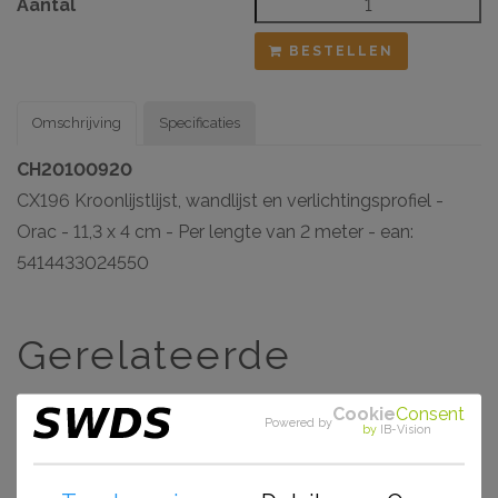
Aantal
BESTELLEN
Omschrijving
Specificaties
CH20100920
CX196 Kroonlijstlijst, wandlijst en verlichtingsprofiel -
Orac - 11,3 x 4 cm - Per lengte van 2 meter - ean:
5414433024550
Gerelateerde
artikelen
Cookie
Consent
Powered by
by
IB-Vision