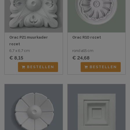
Orac P21 muurkader
Orac R10 rozet
rozet
6,7 x 6,7 cm
rond ø15 cm
€ 8,15
€ 24,68
BESTELLEN
BESTELLEN