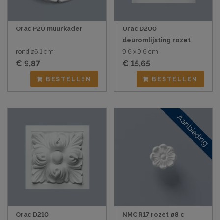
Orac P20 muurkader
Orac D200
deuromlijsting rozet
rond ø6,1 cm
9,6 x 9,6 cm
€ 9,87
€ 15,65
BESTELLEN
BESTELLEN
Aanbieding
Orac D210
NMC R17 rozet ø8 c