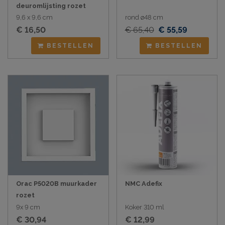
deuromlijsting rozet
9,6 x 9,6 cm
rond ø48 cm
€ 16,50
€ 65,40
€ 55,59
BESTELLEN
BESTELLEN
Orac P5020B muurkader
NMC Adefix
rozet
9x 9 cm
Koker 310 ml
€ 30,94
€ 12,99